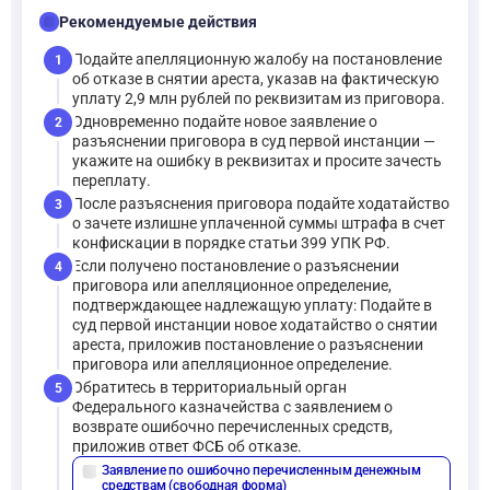
checklist
Рекомендуемые действия
Подайте апелляционную жалобу на постановление
1
об отказе в снятии ареста, указав на фактическую
уплату 2,9 млн рублей по реквизитам из приговора.
Одновременно подайте новое заявление о
2
разъяснении приговора в суд первой инстанции —
укажите на ошибку в реквизитах и просите зачесть
переплату.
После разъяснения приговора подайте ходатайство
3
о зачете излишне уплаченной суммы штрафа в счет
конфискации в порядке статьи 399 УПК РФ.
Если получено постановление о разъяснении
4
приговора или апелляционное определение,
подтверждающее надлежащую уплату: Подайте в
суд первой инстанции новое ходатайство о снятии
ареста, приложив постановление о разъяснении
приговора или апелляционное определение.
Обратитесь в территориальный орган
5
Федерального казначейства с заявлением о
возврате ошибочно перечисленных средств,
приложив ответ ФСБ об отказе.
Заявление по ошибочно перечисленным денежным
description
средствам (свободная форма)