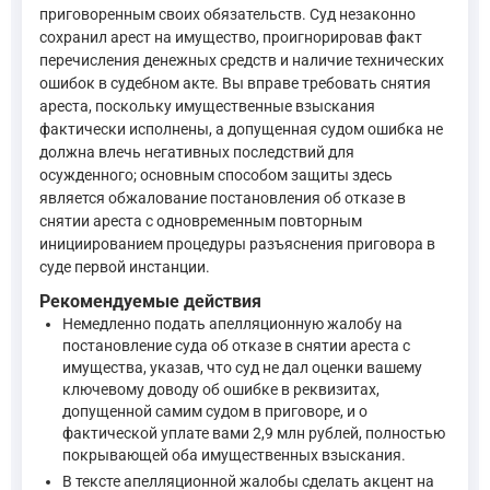
—
Гражданский кодекс Российской Федерации, ст. 1102
приговоренным своих обязательств. Суд незаконно
сохранил арест на имущество, проигнорировав факт
перечисления денежных средств и наличие технических
Арест на земельный участок и гараж был наложен в порядке 
ошибок в судебном акте. Вы вправе требовать снятия
ареста, поскольку имущественные взыскания
Для обеспечения исполнения приговора в части гражданск
фактически исполнены, а допущенная судом ошибка не
—
Уголовно-процессуальный кодекс Российской Федерации
должна влечь негативных последствий для
осужденного; основным способом защиты здесь
является обжалование постановления об отказе в
снятии ареста с одновременным повторным
При постановлении приговора суд в совещательной комнат
инициированием процедуры разъяснения приговора в
—
Уголовно-процессуальный кодекс Российской Федерации
суде первой инстанции.
Рекомендуемые действия
Порядок обращения к исполнению приговора в части имуществ
Немедленно подать апелляционную жалобу на
постановление суда об отказе в снятии ареста с
Обращение к исполнению приговора, определения, постанов
имущества, указав, что суд не дал оценки вашему
—
Уголовно-процессуальный кодекс Российской Федерации
ключевому доводу об ошибке в реквизитах,
допущенной самим судом в приговоре, и о
фактической уплате вами 2,9 млн рублей, полностью
покрывающей оба имущественных взыскания.
Суд рассматривает следующие вопросы, связанные с исполн
—
Уголовно-процессуальный кодекс Российской Федерации
В тексте апелляционной жалобы сделать акцент на