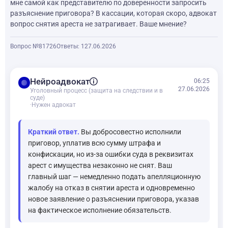
мне самой как представителю по доверенности запросить
разъяснение приговора? В кассации, которая скоро, адвокат
вопрос снятия ареста не затрагивает. Ваше мнение?
Вопрос №81726
Ответы: 1
27.06.2026
balance
Нейроадвокат
06:25
27.06.2026
Уголовный процесс (защита на следствии и в
суде)
·
Нужен адвокат
Краткий ответ.
Вы добросовестно исполнили
приговор, уплатив всю сумму штрафа и
конфискации, но из-за ошибки суда в реквизитах
арест с имущества незаконно не снят. Ваш
главный шаг — немедленно подать апелляционную
жалобу на отказ в снятии ареста и одновременно
новое заявление о разъяснении приговора, указав
на фактическое исполнение обязательств.