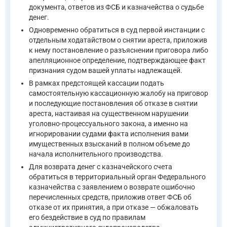
—
Уголовно-процессуальный кодекс Российской Федерации
документа, ответов из ФСБ и казначейства о судьбе
денег.
Одновременно обратиться в суд первой инстанции с
Основаниями отмены или изменения приговора, определени
отдельным ходатайством о снятии ареста, приложив
—
Уголовно-процессуальный кодекс Российской Федерации
к нему постановление о разъяснении приговора либо
апелляционное определение, подтверждающее факт
признания судом вашей уплаты надлежащей.
В рамках предстоящей кассации подать
самостоятельную кассационную жалобу на приговор
и последующие постановления об отказе в снятии
ареста, настаивая на существенном нарушении
уголовно-процессуального закона, а именно на
игнорировании судами факта исполнения вами
имущественных взысканий в полном объеме до
начала исполнительного производства.
Для возврата денег с казначейского счета
обратиться в территориальный орган Федерального
казначейства с заявлением о возврате ошибочно
перечисленных средств, приложив ответ ФСБ об
отказе от их принятия, а при отказе — обжаловать
его бездействие в суд по правилам