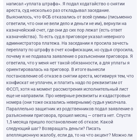
написал «уплата штрафа». Я подал ходатайство о снятии
ареста, суд несколько раз откладывал заседание.
Выяснилось, что ФСБ отказались от всей суммы (письменно
ответили, что они не вели дело и деньги не им), вернули на
казначейский счет, где они до сих пор лежат (есть ответ
казначейства). То есть суд в приговоре указал неверного
администратора платежа. На заседании я просила зачесть
переплату по штрафу в счет конфискации, но судья спросила,
почему я не подавала заявление о разъяснении приговора. Я
ответила, что у меня нет такой обязанности, а для уплаты я
ориентировалась на приговор. В итоге вынесли
постановление об отказе в снятии ареста, мотивируя тем, что
конфискат не уплачен, и платить надо по реквизитам от
ФССП, хотя на момент рассмотрения исполнительный лист
еще не направили. Про неверные реквизиты и кадастровые
номера (они тоже оказались неверными) судья умолчала.
Параллельно защитник из родственников подал заявление о
разъяснении приговора, прошел месяц — ответа нет. Спустя
1,5 месяца пришло постановление об отказе. Какой
следующий шаг? Возвращать деньги? Писать
апелляционную жалобу, если да, то на что акцент? Можно ли