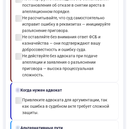
постановления об отказе в снятии ареста в
апелляционном порядке.
check_circle
Не рассчитывайте, что суд самостоятельно
исправит ошибку в реквизитах — инициируйте
разъяснение приговора.
check_circle
Не оставляйте без внимания ответ ФСБ и
казначейства — они подтверждают вашу
добросовестность и ошибку суда.
check_circle
Не действуйте без адвоката при подаче
апелляции и заявления о разъяснении
приговора — высока процессуальная
сложность.
gavel
Когда нужен адвокат
check_circle
Привлеките адвоката для аргументации, так
как ошибка в судебном акте требует сложной
защиты.
alt_route
Альтернативные пути