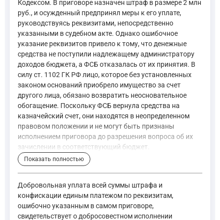
Кодексом. В приговоре назначен штраф в размере 2 млн
руб., и осужденный предпринял меры к его уплате,
руководствуясь реквизитами, непосредственно
указанными в судебном акте. Однако ошибочное
указание реквизитов привело к тому, что денежные
средства не поступили надлежащему администратору
доходов бюджета, а ФСБ отказалась от их принятия. В
силу ст. 1102 ГК РФ лицо, которое без установленных
законом оснований приобрело имущество за счет
другого лица, обязано возвратить неосновательное
обогащение. Поскольку ФСБ вернула средства на
казначейский счет, они находятся в неопределенном
правовом положении и не могут быть признаны
исполнением приговора до разрешения вопроса об их
зачислении в соответствующий бюджет.
Показать полностью
Штраф есть денежное взыскание, назначаемое в пределах
—
Уголовный кодекс Российской Федерации, ст. 46
Добровольная уплата всей суммы штрафа и
конфискации единым платежом по реквизитам,
ошибочно указанным в самом приговоре,
Лицо, которое без установленных законом, иными правовы
свидетельствует о добросовестном исполнении