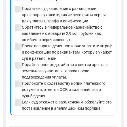
check_circle
Подайте в суд заявление о разъяснении
приговора: укажите, какие реквизиты верны
для уплаты штрафа и конфискации.
check_circle
Обратитесь в Федеральное казначейство с
заявлением о возврате 2,9 млн рублей как
ошибочно перечисленных.
check_circle
После возврата денег повторно уплатите штраф
и конфискацию по реквизитам, которые укажет
суд в разъяснении.
check_circle
Подайте новое ходатайство о снятии ареста с
земельного участка и гаража после
подтверждения уплаты.
check_circle
Приложите к ходатайству копии платежного
документа, ответов ФСБ и казначейства о
судьбе денег.
check_circle
Если суд откажет в разъяснении, обжалуйте это
постановление в апелляционном порядке.