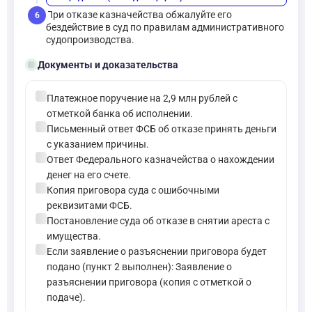
При отказе казначейства обжалуйте его
6
бездействие в суд по правилам административного
судопроизводства.
folder_open
Документы и доказательства
check_circle
Платежное поручение на 2,9 млн рублей с
отметкой банка об исполнении.
check_circle
Письменный ответ ФСБ об отказе принять деньги
с указанием причины.
check_circle
Ответ Федерального казначейства о нахождении
денег на его счете.
check_circle
Копия приговора суда с ошибочными
реквизитами ФСБ.
check_circle
Постановление суда об отказе в снятии ареста с
имущества.
check_circle
Если заявление о разъяснении приговора будет
подано (пункт 2 выполнен): Заявление о
разъяснении приговора (копия с отметкой о
подаче).