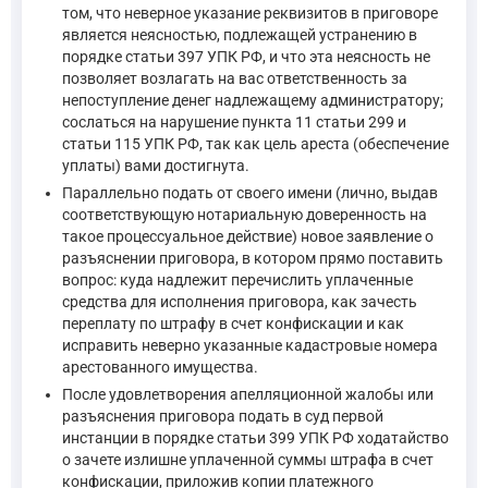
том, что неверное указание реквизитов в приговоре
является неясностью, подлежащей устранению в
Постановление суда об отказе в снятии ареста подлежит апе
порядке статьи 397 УПК РФ, и что эта неясность не
позволяет возлагать на вас ответственность за
непоступление денег надлежащему администратору;
Постановления о наложении ареста на имущество подлежат
сослаться на нарушение пункта 11 статьи 299 и
—
Уголовно-процессуальный кодекс Российской Федерации
статьи 115 УПК РФ, так как цель ареста (обеспечение
уплаты) вами достигнута.
Параллельно подать от своего имени (лично, выдав
Право апелляционного обжалования судебного решения при
соответствующую нотариальную доверенность на
—
Уголовно-процессуальный кодекс Российской Федерации
такое процессуальное действие) новое заявление о
разъяснении приговора, в котором прямо поставить
Возможность зачета излишне уплаченной суммы штрафа в счет
вопрос: куда надлежит перечислить уплаченные
средства для исполнения приговора, как зачесть
переплату по штрафу в счет конфискации и как
Вопросы, связанные с исполнением приговора, рассматривают
исправить неверно указанные кадастровые номера
—
Уголовно-процессуальный кодекс Российской Федерации
арестованного имущества.
После удовлетворения апелляционной жалобы или
В кассационной инстанции вопрос о снятии ареста может быть
разъяснения приговора подать в суд первой
инстанции в порядке статьи 399 УПК РФ ходатайство
о зачете излишне уплаченной суммы штрафа в счет
Вступившее в законную силу судебное решение может быть
конфискации, приложив копии платежного