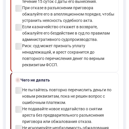
течение 15 суток с даты его вынесения.
check_circle
При отказе в разъяснении приговора
обжалуйте его в апелляционном порядке, чтобы
устранить неясность судебного акта.
check_circle
Если казначейство откажет в возврате,
обжалуйте его бездействие в суд по правилам
административного судопроизводства.
check_circle
Риск: суд может признать уплату
ненадлежащей, и арест сохранится до
повторного перечисления денег по верным
реквизитам ФССП.
block
Чего не делать
check_circle
Не пытайтесь повторно перечислить деньги по
новым реквизитам, пока не решен вопрос с
ошибочным платежом.
check_circle
Не подавайте новое ходатайство о снятии
ареста без предварительного разъяснения
приговора или обжалования отказа.
check_circle
Не игнорируйте необходимость обжалования