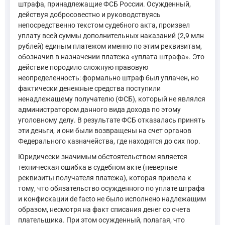
штрафа, принадлежащие ФСБ России. Осужденный,
действуя добросовестно и руководствуясь
непосредственно текстом судебного акта, произвел
уплату всей суммы дополнительных наказаний (2,9 млн
рублей) единым платежом именно по этим реквизитам,
обозначив в назначении платежа «уплата штрафа». Это
действие породило сложную правовую
неопределенность: формально штраф был уплачен, но
фактически денежные средства поступили
ненадлежащему получателю (ФСБ), который не являлся
администратором данного вида дохода по этому
уголовному делу. В результате ФСБ отказалась принять
эти деньги, и они были возвращены на счет органов
Федерального казначейства, где находятся до сих пор.
Юридически значимым обстоятельством является
техническая ошибка в судебном акте (неверные
реквизиты получателя платежа), которая привела к
тому, что обязательство осужденного по уплате штрафа
и конфискации de facto не было исполнено надлежащим
образом, несмотря на факт списания денег со счета
плательщика. При этом осужденный, полагая, что