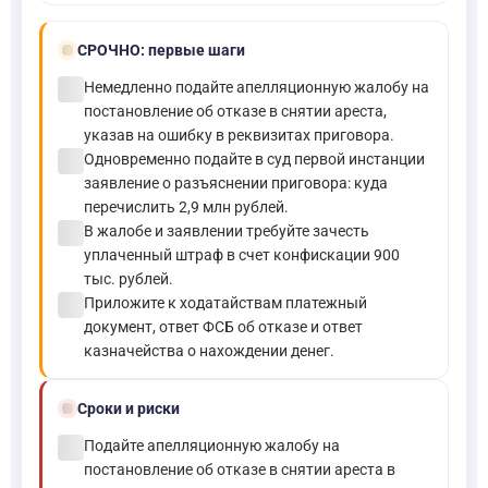
bolt
СРОЧНО:
первые шаги
check_circle
Немедленно подайте апелляционную жалобу на
постановление об отказе в снятии ареста,
указав на ошибку в реквизитах приговора.
check_circle
Одновременно подайте в суд первой инстанции
заявление о разъяснении приговора: куда
перечислить 2,9 млн рублей.
check_circle
В жалобе и заявлении требуйте зачесть
уплаченный штраф в счет конфискации 900
тыс. рублей.
check_circle
Приложите к ходатайствам платежный
документ, ответ ФСБ об отказе и ответ
казначейства о нахождении денег.
schedule
Сроки и риски
check_circle
Подайте апелляционную жалобу на
постановление об отказе в снятии ареста в