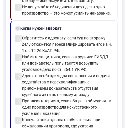
отказу — используйте это как защиту.
check_circle
Не допускайте объединения двух дел в одно
производство — это может усилить наказание.
gavel
Когда нужен адвокат
check_circle
Обратитесь к адвокату, если суд по второму
делу откажется переквалифицировать его на ч.
1 ст. 12.26 КоАП РФ.
check_circle
Наймите защитника, если сотрудники ГИБДД
или дознаватель попытаются возбудить
уголовное дело по ст. 264.1 УК РФ.
check_circle
Адвокат необходим для составления и подачи
ходатайства о переквалификации с
приложением доказательств отсутствия
судебного акта по первому эпизоду.
check_circle
Привлеките юриста, если оба дела объединят в
одно производство для искусственного
усиления наказания.
check_circle
Консультация адвоката обязательна при
обжаловании протокола, где указана