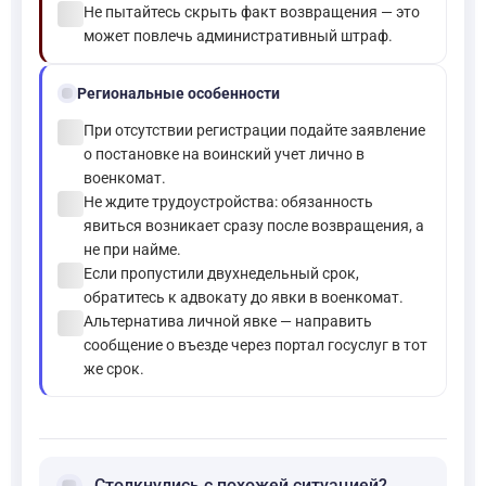
check_circle
Не пытайтесь скрыть факт возвращения — это
может повлечь административный штраф.
location_on
Региональные особенности
check_circle
При отсутствии регистрации подайте заявление
о постановке на воинский учет лично в
военкомат.
check_circle
Не ждите трудоустройства: обязанность
явиться возникает сразу после возвращения, а
не при найме.
check_circle
Если пропустили двухнедельный срок,
обратитесь к адвокату до явки в военкомат.
check_circle
Альтернатива личной явке — направить
сообщение о въезде через портал госуслуг в тот
же срок.
Столкнулись с похожей ситуацией?