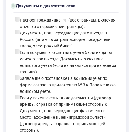
folder_open
Документы и доказательства
check_circle
Паспорт гражданина РФ (все страницы, включая
отметки о пересечении границы).
check_circle
Документы, подтверждающие дату въезда в
Россию (штамп в загранпаспорте, посадочный
талон, электронный билет).
check_circle
Если документы о снятии с учета были выданы
клиенту при выезде: Документы о снятии с
воинского учета (если выдавались при выезде за
границу).
check_circle
Заявление о постановке на воинский учет по
форме согласно приложению № 3 к Положению о
воинском учете.
check_circle
Если у клиента есть такие документы (договор
аренды, справка от принимающей стороны):
Документы, подтверждающие фактическое
местонахождение в Ленинградской области
(договор аренды, справка от принимающей
стороны).