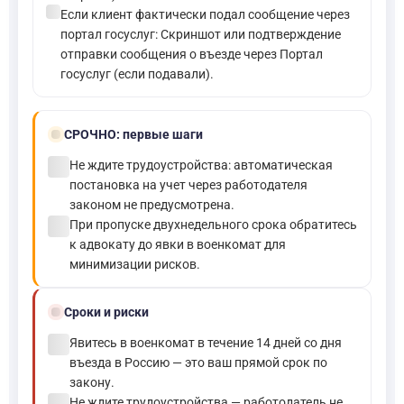
check_circle
Если клиент фактически подал сообщение через
портал госуслуг: Скриншот или подтверждение
отправки сообщения о въезде через Портал
госуслуг (если подавали).
bolt
СРОЧНО:
первые шаги
check_circle
Не ждите трудоустройства: автоматическая
постановка на учет через работодателя
законом не предусмотрена.
check_circle
При пропуске двухнедельного срока обратитесь
к адвокату до явки в военкомат для
минимизации рисков.
schedule
Сроки и риски
check_circle
Явитесь в военкомат в течение 14 дней со дня
въезда в Россию — это ваш прямой срок по
закону.
Не ждите трудоустройства — работодатель не