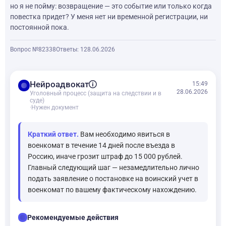
но я не пойму: возвращение — это событие или только когда
повестка придет? У меня нет ни временной регистрации, ни
постоянной пока.
Вопрос №82338
Ответы: 1
28.06.2026
balance
Нейроадвокат
15:49
28.06.2026
Уголовный процесс (защита на следствии и в
суде)
·
Нужен документ
Краткий ответ.
Вам необходимо явиться в
военкомат в течение 14 дней после въезда в
Россию, иначе грозит штраф до 15 000 рублей.
Главный следующий шаг — незамедлительно лично
подать заявление о постановке на воинский учет в
военкомат по вашему фактическому нахождению.
checklist
Рекомендуемые действия