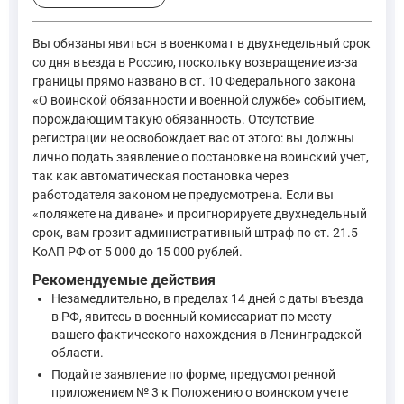
Граждане обязаны состоять на воинском учете, за иск
1.2. Постановка на воинский учет, снятие с воинского 
Вы обязаны явиться в военкомат в двухнедельный срок
—
Федеральный закон от 28.03.1998 № 53-ФЗ «О воинск
со дня въезда в Россию, поскольку возвращение из-за
границы прямо названо в ст. 10 Федерального закона
«О воинской обязанности и военной службе» событием,
Кодекс Российской Федерации об административных правонару
порождающим такую обязанность. Отсутствие
регистрации не освобождает вас от этого: вы должны
лично подать заявление о постановке на воинский учет,
Несообщение гражданином в установленном федеральным за
так как автоматическая постановка через
—
Кодекс Российской Федерации об административных пр
работодателя законом не предусмотрена. Если вы
«поляжете на диване» и проигнорируете двухнедельный
Положение о воинском учете, утвержденное постановлением П
срок, вам грозит административный штраф по ст. 21.5
КоАП РФ от 5 000 до 15 000 рублей.
Граждане, подлежащие воинскому учету, обязаны:
Рекомендуемые действия
а) состоять на воинском учете по месту жительства ил
Незамедлительно, в пределах 14 дней с даты въезда
—
Постановление Правительства РФ от 27.11.2006 № 71
в РФ, явитесь в военный комиссариат по месту
вашего фактического нахождения в Ленинградской
области.
Что касается возможности постановки на учет через трудоус
Подайте заявление по форме, предусмотренной
приложением № 3 к Положению о воинском учете