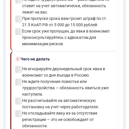
check_circle
ставит на учет автоматически, обязанность
лежит на вас.
check_circle
При пропуске срока вам грозит штраф по ст.
21.5 КоАП РФ от 5 000 до 15 000 рублей.
check_circle
Если срок уже пропущен, до явки в военкомат
проконсультируйтесь с адвокатом для
минимизации рисков.
block
Чего не делать
check_circle
Не игнорируйте двухнедельный срок явки в
военкомат со дня въезда в Россию.
check_circle
Не ждите получения повестки или
трудоустройства — обязанность явиться уже
наступила.
check_circle
Не рассчитывайте на автоматическую
постановку на учет через работодателя.
check_circle
Не откладывайте явку из-за отсутствия
регистрации — это не освобождает от
обязанности.