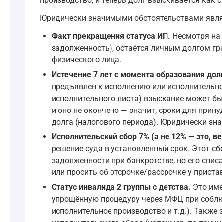
производство, и теперь долг взыскивается как с
Юридически значимыми обстоятельствами явля
Факт прекращения статуса ИП.
Несмотря на 
задолженность), остаётся личным долгом гр
физического лица.
Истечение 7 лет с момента образования дол
предъявлен к исполнению или исполнительно
исполнительного листа) взыскание может бы
и оно не окончено — значит, сроки для прин
долга (налогового периода). Юридически зн
Исполнительский сбор 7% (а не 12% — это, в
решение суда в установленный срок. Этот с
задолженности при банкротстве, но его списа
или просить об отсрочке/рассрочке у пристав
Статус инвалида 2 группы с детства.
Это име
упрощённую процедуру через МФЦ при соблюд
исполнительное производство и т.д.). Такж