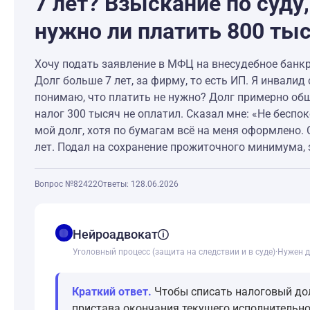
7 лет? Взыскание по суду
нужно ли платить 800 ты
Хочу подать заявление в МФЦ на внесудебное банкр
Долг больше 7 лет, за фирму, то есть ИП. Я инвали
понимаю, что платить не нужно? Долг примерно общ
налог 300 тысяч не оплатил. Сказал мне: «Не беспоко
мой долг, хотя по бумагам всё на меня оформлено. 
лет. Подал на сохранение прожиточного минимума, 
Вопрос №82422
Ответы: 1
28.06.2026
balance
Нейроадвокат
Уголовный процесс (защита на следствии и в суде)
·
Нужен д
Краткий ответ.
Чтобы списать налоговый дол
пристава окончания текущего исполнительно