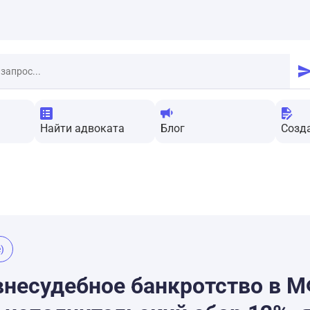
Найти адвоката
Блог
Созд
)
внесудебное банкротство в М