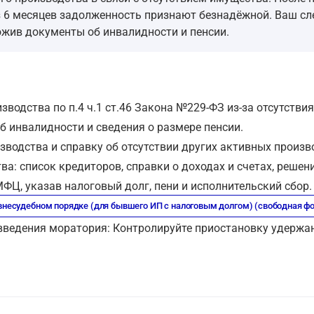
з 6 месяцев задолженность признают безнадёжной. Ваш с
ожив документы об инвалидности и пенсии.
водства по п.4 ч.1 ст.46 Закона №229-ФЗ из-за отсутстви
б инвалидности и сведения о размере пенсии.
зводства и справку об отсутствии других активных произв
а: список кредиторов, справки о доходах и счетах, решени
ФЦ, указав налоговый долг, пени и исполнительский сбор.
 внесудебном порядке (для бывшего ИП с налоговым долгом) (свободная ф
введения моратория: Контролируйте приостановку удержани