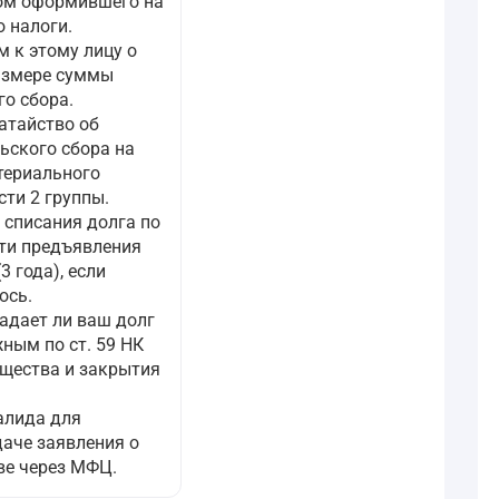
ом оформившего на
о налоги.
м к этому лицу о
азмере суммы
го сбора.
атайство об
ьского сбора на
териального
ти 2 группы.
 списания долга по
сти предъявления
3 года), если
ось.
падает ли ваш долг
ным по ст. 59 НК
ущества и закрытия
алида для
даче заявления о
ве через МФЦ.