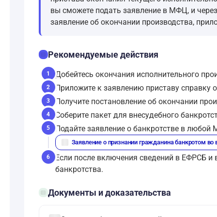
вы сможете подать заявление в МФЦ, и чере
заявление об окончании производства, прил
checklist
Рекомендуемые действия
Добейтесь окончания исполнительного произ
1
Приложите к заявлению приставу справку о
2
Получите постановление об окончании прои
3
Соберите пакет для внесудебного банкротств
4
Подайте заявление о банкротстве в любой М
5
description
Заявление о признании гражданина банкротом во
Если после включения сведений в ЕФРСБ и 
6
банкротства.
folder_open
Документы и доказательства