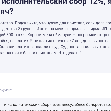
, исполнительский сбор 12%, 
сяч?
отство. Подскажите, что нужно для пристава, если долг п
д с детства 2 группы. И хотя на меня оформлена фирма ИП, 
ий 800 тысяч. Короче, меня обманули — попросили открыть
йся, не плати». Я не платил в течение 7 лет, долг вырос на
Сказали платить и подали в суд. Суд постановил взыскани
заявления в банк и приставам. Что делать?
окумент
г и исполнительский сбор через внесудебное банкротство,
го производства в связи с отсутствием имущества. После