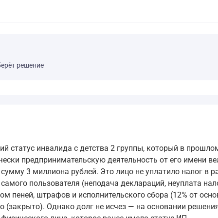
берёт решение
ий статус инвалида с детства 2 группы, который в прошло
ески предпринимательскую деятельность от его имени вел
сумму 3 миллиона рублей. Это лицо не уплатило налог в ра
я самого пользователя (неподача деклараций, неуплата нал
ом пеней, штрафов и исполнительского сбора (12% от осн
о (закрыто). Однако долг не исчез — на основании решени