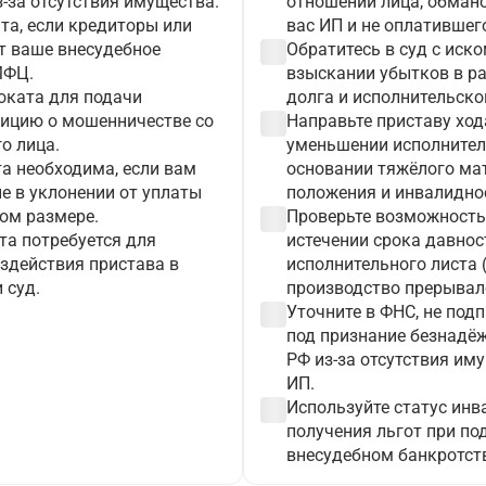
-за отсутствия имущества.
отношении лица, обман
та, если кредиторы или
вас ИП и не оплатившег
check_circle
 ваше внесудебное
Обратитесь в суд с иско
МФЦ.
взыскании убытков в р
оката для подачи
долга и исполнительско
check_circle
лицию о мошенничестве со
Направьте приставу ход
о лица.
уменьшении исполнител
а необходима, если вам
основании тяжёлого ма
е в уклонении от уплаты
положения и инвалиднос
check_circle
ном размере.
Проверьте возможность
а потребуется для
истечении срока давно
здействия пристава в
исполнительного листа (
 суд.
производство прерывал
check_circle
Уточните в ФНС, не под
под признание безнадёж
РФ из-за отсутствия им
ИП.
check_circle
Используйте статус инв
получения льгот при по
внесудебном банкротст