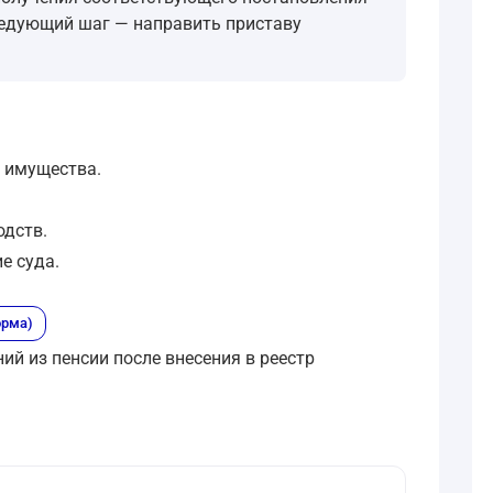
ледующий шаг — направить приставу
я имущества.
одств.
е суда.
орма)
й из пенсии после внесения в реестр