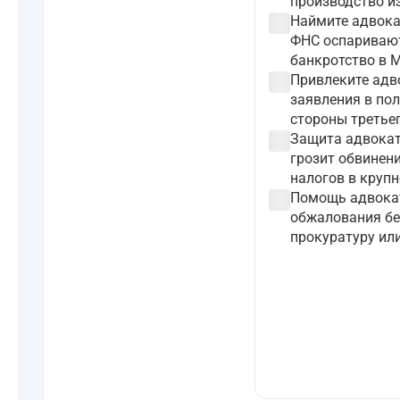
производство из
check_circle
Наймите адвока
ФНС оспаривают
банкротство в 
check_circle
Привлеките адв
заявления в по
стороны третьег
check_circle
Защита адвокат
грозит обвинени
налогов в круп
check_circle
Помощь адвокат
обжалования бе
прокуратуру или