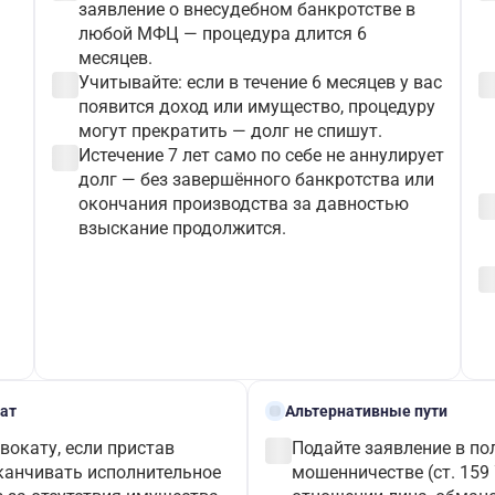
заявление о внесудебном банкротстве в
любой МФЦ — процедура длится 6
месяцев.
check_circle
check_c
Учитывайте: если в течение 6 месяцев у вас
появится доход или имущество, процедуру
могут прекратить — долг не спишут.
check_circle
Истечение 7 лет само по себе не аннулирует
долг — без завершённого банкротства или
check_c
окончания производства за давностью
взыскание продолжится.
check_c
alt_route
ат
Альтернативные пути
check_circle
вокату, если пристав
Подайте заявление в по
канчивать исполнительное
мошенничестве (ст. 159 