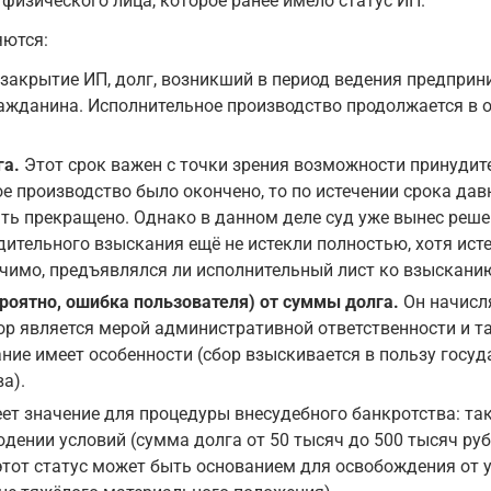
 физического лица, которое ранее имело статус ИП.
ются:
закрытие ИП, долг, возникший в период ведения предприн
ажданина. Исполнительное производство продолжается в 
га.
Этот срок важен с точки зрения возможности принудите
е производство было окончено, то по истечении срока дав
ть прекращено. Однако в данном деле суд уже вынес реше
удительного взыскания ещё не истекли полностью, хотя ис
ачимо, предъявлялся ли исполнительный лист ко взысканию
ероятно, ошибка пользователя) от суммы долга.
Он начисля
бор является мерой административной ответственности и 
ние имеет особенности (сбор взыскивается в пользу госуда
а).
ет значение для процедуры внесудебного банкротства: та
ении условий (сумма долга от 50 тысяч до 500 тысяч рубл
е этот статус может быть основанием для освобождения от