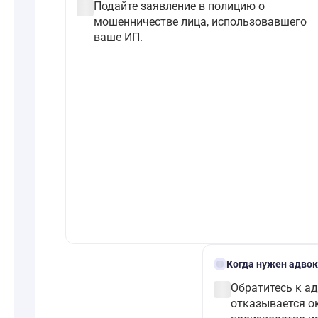
check_circle
Подайте заявление в полицию о
мошенничестве лица, использовавшего
ваше ИП.
gavel
Когда нужен адвок
check_circle
Обратитесь к ад
отказывается о