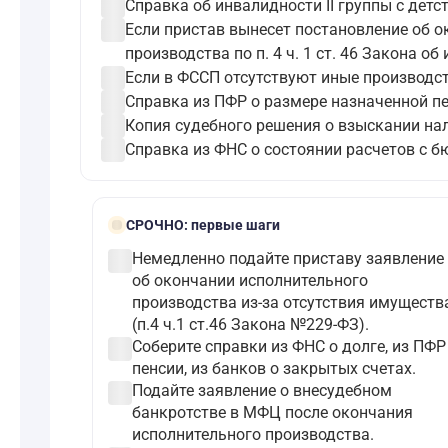
check_circle
Справка об инвалидности II группы с детст
check_circle
Если пристав вынесет постановление об о
производства по п. 4 ч. 1 ст. 46 Закона о
check_circle
Если в ФССП отсутствуют иные производст
check_circle
Справка из ПФР о размере назначенной пе
check_circle
Копия судебного решения о взыскании на
check_circle
Справка из ФНС о состоянии расчетов с б
bolt
СРОЧНО:
первые шаги
check_circle
Немедленно подайте приставу заявление
об окончании исполнительного
производства из-за отсутствия имуществ
(п.4 ч.1 ст.46 Закона №229-ФЗ).
check_circle
Соберите справки из ФНС о долге, из ПФР
пенсии, из банков о закрытых счетах.
check_circle
Подайте заявление о внесудебном
банкротстве в МФЦ после окончания
исполнительного производства.