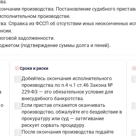
ва.
кончании производства: Постановление судебного пристав
б исполнительном производстве.
ва: Справка из ФССП об отсутствии иных неоконченных ис
нсии.
логовой задолженности.
юджетом (подтверждение суммы долга и пеней).
schedule
bloc
Сроки и риски
check_circle
check_c
Добейтесь окончания исполнительного
производства по п.4 ч.1 ст.46 Закона №
а
229-ФЗ — это обязательное условие для
внесудебного банкротства.
check_circle
check_c
 о
Если пристав откажется оканчивать
производство, обжалуйте его бездействие в
прокуратуру или суд — затягивание
рискует сорвать процедуру.
check_circle
check_c
После окончания производства подайте