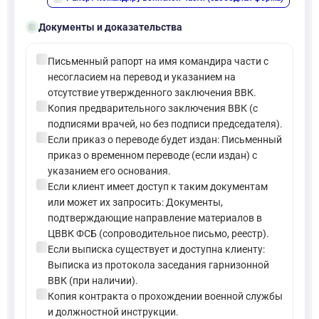
folder_open
Документы и доказательства
check_circle
Письменный рапорт на имя командира части с
несогласием на перевод и указанием на
отсутствие утвержденного заключения ВВК.
check_circle
Копия предварительного заключения ВВК (с
подписями врачей, но без подписи председателя).
check_circle
Если приказ о переводе будет издан: Письменный
приказ о временном переводе (если издан) с
указанием его основания.
check_circle
Если клиент имеет доступ к таким документам
или может их запросить: Документы,
подтверждающие направление материалов в
ЦВВК ФСБ (сопроводительное письмо, реестр).
check_circle
Если выписка существует и доступна клиенту:
Выписка из протокола заседания гарнизонной
ВВК (при наличии).
check_circle
Копия контракта о прохождении военной службы
и должностной инструкции.