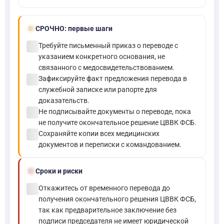
bolt
СРОЧНО:
первые шаги
check_circle
Требуйте письменный приказ о переводе с
указанием конкретного основания, не
связанного с медосвидетельствованием.
check_circle
Зафиксируйте факт предложения перевода в
служебной записке или рапорте для
доказательств.
check_circle
Не подписывайте документы о переводе, пока
не получите окончательное решение ЦВВК ФСБ.
check_circle
Сохраняйте копии всех медицинских
документов и переписки с командованием.
schedule
Сроки и риски
check_circle
Откажитесь от временного перевода до
получения окончательного решения ЦВВК ФСБ,
так как предварительное заключение без
подписи председателя не имеет юридической