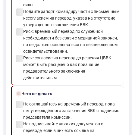
силы.
check_circle
Подайте рапорт командиру части с письменным
несогласием на перевод, указав на отсутствие
утвержденного заключения ВВК.
check_circle
Риск: временный перевод по служебной
необходимости без связи с медициной законен,
но не должен основываться на незавершенном
освидетельствовании.
check_circle
Риск: согласие на перевод до решения ЦВВК
может быть расценено как признание
предварительного заключения
действительным.
block
Чего не делать
check_circle
Не соглашайтесь на временный перевод, пока
нет утверждённого заключения ВВК с подписью
председателя комиссии.
check_circle
Не подписывайте никаких документов о
переводе, если в них есть ссылка на