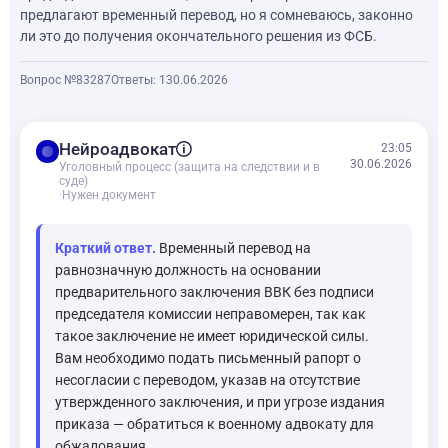
предлагают временный перевод, но я сомневаюсь, законно
ли это до получения окончательного решения из ФСБ.
Вопрос №83287
Ответы: 1
30.06.2026
balance
Нейроадвокат
23:05
30.06.2026
Уголовный процесс (защита на следствии и в
суде)
·
Нужен документ
Краткий ответ.
Временный перевод на
равнозначную должность на основании
предварительного заключения ВВК без подписи
председателя комиссии неправомерен, так как
такое заключение не имеет юридической силы.
Вам необходимо подать письменный рапорт о
несогласии с переводом, указав на отсутствие
утвержденного заключения, и при угрозе издания
приказа — обратиться к военному адвокату для
обжалования.