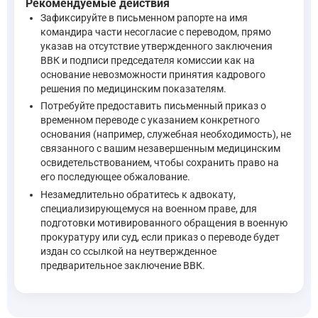
Рекомендуемые действия
"VIII. Обследование и освидетельствование граждан, ране
—
Зафиксируйте в письменном рапорте на имя
Постановление Правительства РФ от 04.07.2013 N 565 
командира части несогласие с переводом, прямо
указав на отсутствие утвержденного заключения
Таким образом, нормы, необходимые для ответа на поставле
ВВК и подписи председателя комиссии как на
основание невозможности принятия кадрового
решения по медицинским показателям.
Потребуйте предоставить письменный приказ о
временном переводе с указанием конкретного
основания (например, служебная необходимость), не
связанного с вашим незавершенным медицинским
освидетельствованием, чтобы сохранить право на
его последующее обжалование.
Незамедлительно обратитесь к адвокату,
специализирующемуся на военном праве, для
подготовки мотивированного обращения в военную
прокуратуру или суд, если приказ о переводе будет
издан со ссылкой на неутвержденное
предварительное заключение ВВК.