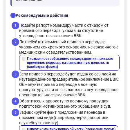
checklist
Рекомендуемые действия
Подайте рапорт командиру части с отказом от
1
временного перевода, указав на отсутствие
утверждённого заключения ВВК.
Потребуйте письменный приказ о переводе с
2
указанием конкретного основания, не связанного с
медицинским освидетельствованием.
Письменное требование о предоставлении приказа о
description
временном переводе на равнозначную должность
(свободная форма)
Если приказ о переводе будет издан со ссылкой на
3
неутверждённое предварительное заключение ВВК:
Обжалуйте приказ о переводе в военную
прокуратуру, если он ссылается на неутверждённое
предварительное заключение ВВК.
Обратитесь к адвокату по военному праву для
4
подготовки мотивированного обращения в суд.
Зафиксируйте факт предложения перевода в
5
письменном виде (например, через рапорт или
служебную записку).
Рапорт командиру воинской части (свободная форма)
description