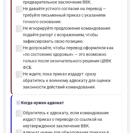
предварительное заключение ВВК.
check_circle
Не давайте устного согласия на перевод —
требуйте письменный приказ с указанием
точного основания.
check_circle
Не игнорируйте предложение командования:
подайте рапорт с возражением, чтобы
зафиксировать свою позицию.
check_circle
Не допускайте, чтобы перевод оформляли как
«по состоянию здоровья» — это возможно
только после окончательного решения ЦВВК
ФСБ.
check_circle
Не ждите, пока приказ издадут: сразу
обратитесь к военному адвокату для оценки
законности действий командования.
gavel
Когда нужен адвокат
check_circle
Обратитесь к адвокату, если командование
издаст приказ о переводе со ссылкой на
неутвержденное заключение ВВК.
check_circle
Адвокат нужен для обжалования приказа в