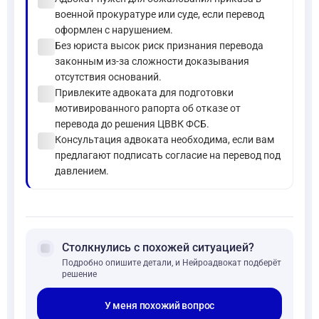
военной прокуратуре или суде, если перевод
оформлен с нарушением.
check_circle
Без юриста высок риск признания перевода
законным из-за сложности доказывания
отсутствия оснований.
check_circle
Привлеките адвоката для подготовки
мотивированного рапорта об отказе от
перевода до решения ЦВВК ФСБ.
check_circle
Консультация адвоката необходима, если вам
предлагают подписать согласие на перевод под
давлением.
forum
Столкнулись с похожей ситуацией?
Подробно опишите детали, и Нейроадвокат подберёт
решение
У меня похожий вопрос