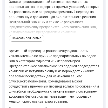
Однако предоставленный контекст нормативных
правовых актов не содержит прямых указаний, которые
бы разрешали или запрещали временный перевод на
равнозначную должность до окончательного решения
Центральной ВВК ФСБ, а также не раскрывает
юридическую силу предварительного заключения ВВК,
не подписанного председателем комиссии.
Статья 44 Федерального закона «О воинской обязанности и 
Показать полностью
"Статья 44. Перевод военнослужащих (в ред. Федеральног
Временный перевод на равнозначную должность
—
Федеральный закон «О воинской обязанности и военной 
исключительно по причине предварительных выводов
ВВК о категории годности «В» неправомерен.
Предварительное заключение без подписи председателя
Данная норма отсылает к Положению о порядке прохождения 
комиссии не вступило в силу и не порождает никаких
В отношении юридической силы предварительного заключения
правовых последствий для изменения вашего
служебного положения. Командование может
осуществить временный перевод только по основаниям
"Постановление Правительства РФ от 04.07.2013 N 565 (р
служебной необходимости, не связанным с состоянием
—
Постановление Правительства РФ от 04.07.2013 N 565 
здоровья, без ссылок на незавершенную процедуру
медицинского освидетельствования.