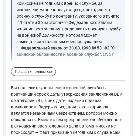
комиссией не годным к военной службе, за
исключением военнослужащего, проходящего
военную службу по контракту, указанного в пункте
2.1 статьи 36 настоящего Федерального закона,
изъявившего желание продолжить военную службу
на воинской должности, которая может
замещаться указанным военнослужащим;
—
Федеральный закон от 28.03.1998 № 53-ФЗ "О
воинской обязанности и военной службе", ст. 51
В контексте ваших фактических обстоятельств — вы мобилизо
Показать полностью
Теперь относительно уголовного дела. Статья 337 УК РФ опи
Вы подлежите увольнению с военной службы в
кратчайший срок с даты утверждения заключения ВВК
Статья 24. Основания отказа в возбуждении уголовного де
о категории «В», а не с даты издания приказа
—
Уголовно-процессуальный кодекс Российской Федерации
командиром. Задержка издания такого приказа
является незаконным бездействием, которое можно
Более перспективным является статья 80.1 УК РФ, которая пр
обжаловать. Вместе с тем прекращение возбуждённого
в отношении вас уголовного дела автоматически не
происходит — факт признания негодным к службе сам
Лицо, впервые совершившее преступление небольшой или с