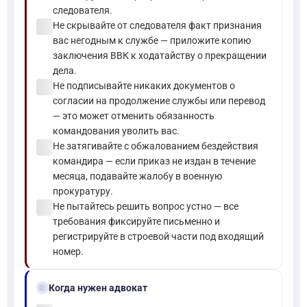
следователя.
check_circle
Не скрывайте от следователя факт признания
вас негодным к службе — приложите копию
заключения ВВК к ходатайству о прекращении
дела.
check_circle
Не подписывайте никаких документов о
согласии на продолжение службы или перевод
— это может отменить обязанность
командования уволить вас.
check_circle
Не затягивайте с обжалованием бездействия
командира — если приказ не издан в течение
месяца, подавайте жалобу в военную
прокуратуру.
check_circle
Не пытайтесь решить вопрос устно — все
требования фиксируйте письменно и
регистрируйте в строевой части под входящий
номер.
gavel
Когда нужен адвокат