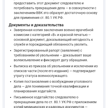
предоставить этот документ следователю и
потребовать прекращения дела — в совокупности с
заключением ВВК это образует достаточную основу
для применения ст. 80.1 УК РФ.
Документы и доказательства
Заверенная копия заключения военно-врачебной
комиссии с категорией «В» и красной печатью —
основной документ, доказывающий негодность к
службе и порождающий обязанность уволить.
Зарегистрированный рапорт (заявление) с
требованием об увольнении — доказывает ваше
волеизъявление и фиксирует дату обращения.
Выписка из приказа об увольнении и исключении из
списков части (после его издания) — подтверждает
утрату статуса военнослужащего.
Копия постановления о возбуждении уголовного
дела — для понимания точной квалификации и
планирования ходатайств.
Письменное ходатайство следователю о
прекращении дела по ст. 80.1 УК РФ с приложением
копий медицинских и кадровых документов —