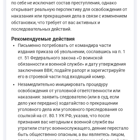
по себе не исключает состав преступления, однако
—
Уголовный кодекс Российской Федерации, ст. 80.1
открывает реальную перспективу для освобождения от
наказания или прекращения дела в связи с изменением
Статья 27 УПК РФ также не даёт прямого основания прекратит
обстановки, что требует от вас активных и
последовательных действий.
Отдельно отмечу, что примечание к статье 338 УК РФ (дезерт
Рекомендуемые действия
Письменно потребовать от командира части
Статья 338. Дезертирство ... Примечание. Военнослужащи
издания приказа об увольнении, сославшись на п. 1
—
Уголовный кодекс Российской Федерации, ст. 338
ст. 51 Федерального закона «О воинской
обязанности и военной службе» и дату утверждения
заключения ВВК; подайте рапорт и зарегистрируйте
Таким образом, обязанность уволить вас возникает с даты з
его в строевой части под входящий номер.
Незамедлительно инициировать процедуру
освобождения от уголовной ответственности или
наказания: заявить следователю (или в суд, если
дело уже передано) ходатайство о прекращении
уголовного дела или уголовного преследования со
ссылкой на ст. 80.1 УК РФ, указав, что после
признания вас негодным к военной службе вы
утратили статус военнослужащего, деяние перестало
быть общественно опасным, а вы являетесь лицом,