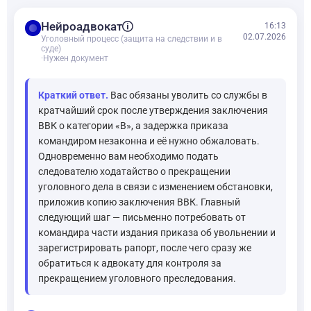
balance
Нейроадвокат
16:13
02.07.2026
Уголовный процесс (защита на следствии и в
суде)
·
Нужен документ
Краткий ответ.
Вас обязаны уволить со службы в
кратчайший срок после утверждения заключения
ВВК о категории «В», а задержка приказа
командиром незаконна и её нужно обжаловать.
Одновременно вам необходимо подать
следователю ходатайство о прекращении
уголовного дела в связи с изменением обстановки,
приложив копию заключения ВВК. Главный
следующий шаг — письменно потребовать от
командира части издания приказа об увольнении и
зарегистрировать рапорт, после чего сразу же
обратиться к адвокату для контроля за
прекращением уголовного преследования.