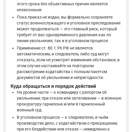
этого срока без объективных причин является
незаконным.
Пока приказ не издан, вы формально сохраняете
статус военнослужащего и уголовное преследование
может продолжаться — это главный риск, который
требует от вас одновременного давления как по
линии увольнения, так и в уголовном процессе.
Применение ст. 80.1 УК РФ не является
автоматическим, и следователь либо суд могут
отказать, если не усмотрят изменения обстановки; в
этом случае настаивайте на повторном
рассмотрении ходатайства с полным пакетом
документов об увольнении и непригодности.
Куда обращаться и порядок действий
На уровне части — к командиру с рапортом об
увольнении; при отказе или затягивании — в военную
прокуратуру гарнизона и/или в гарнизонный
военный суд.
В уголовном процессе — к следователю, в чьём
производстве дело, с ходатайством о прекращении;
при его бездействии или отказе — немедленно к