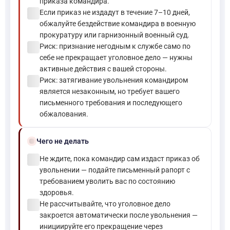
приказа командира.
check_circle
Если приказ не издадут в течение 7–10 дней,
обжалуйте бездействие командира в военную
прокуратуру или гарнизонный военный суд.
check_circle
Риск: признание негодным к службе само по
себе не прекращает уголовное дело — нужны
активные действия с вашей стороны.
check_circle
Риск: затягивание увольнения командиром
является незаконным, но требует вашего
письменного требования и последующего
обжалования.
block
Чего не делать
check_circle
Не ждите, пока командир сам издаст приказ об
увольнении — подайте письменный рапорт с
требованием уволить вас по состоянию
здоровья.
check_circle
Не рассчитывайте, что уголовное дело
закроется автоматически после увольнения —
инициируйте его прекращение через