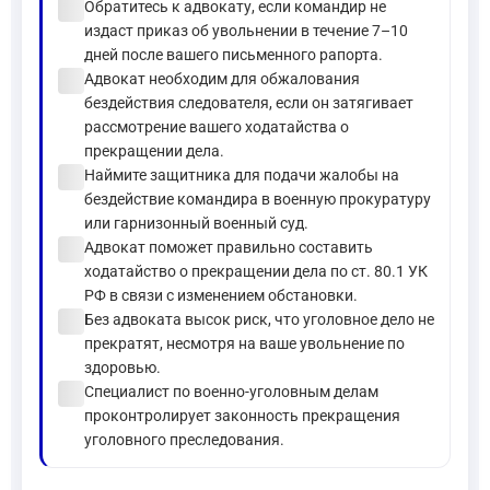
check_circle
Обратитесь к адвокату, если командир не
издаст приказ об увольнении в течение 7–10
дней после вашего письменного рапорта.
check_circle
Адвокат необходим для обжалования
бездействия следователя, если он затягивает
рассмотрение вашего ходатайства о
прекращении дела.
check_circle
Наймите защитника для подачи жалобы на
бездействие командира в военную прокуратуру
или гарнизонный военный суд.
check_circle
Адвокат поможет правильно составить
ходатайство о прекращении дела по ст. 80.1 УК
РФ в связи с изменением обстановки.
check_circle
Без адвоката высок риск, что уголовное дело не
прекратят, несмотря на ваше увольнение по
здоровью.
check_circle
Специалист по военно-уголовным делам
проконтролирует законность прекращения
уголовного преследования.