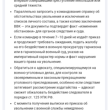
впервые совершившим преступление небольшой или
средней тяжести.
Параллельно запросить у командования справку об
обстоятельствах увольнения и исключения из
списков личного состава, а также копию заключения
ВВК — эти документы подтвердят факт «изменения
обстановки» для органов следствия и суда.
Если командир в течение 7–10 дней не издаёт приказ
и продолжает требовать ожидания, подать жалобу
на его бездействие в военную прокуратуру гарнизона
или в гарнизонный военный суд, указав на
императивный характер нормы и факт нарушения
вашего права на увольнение.
Обратиться к адвокату, специализирующемуся на
военно-уголовных делах, для контроля за
своевременным и законным прекращением
уголовного преследования, особенно если следствие
затягивает рассмотрение ходатайства — адвокат
сможет обжаловать бездействие следователя в
порядке ст. 125 УПК РФ.
С момента получения выписки из приказа об
увольнении с военной службы немедленно