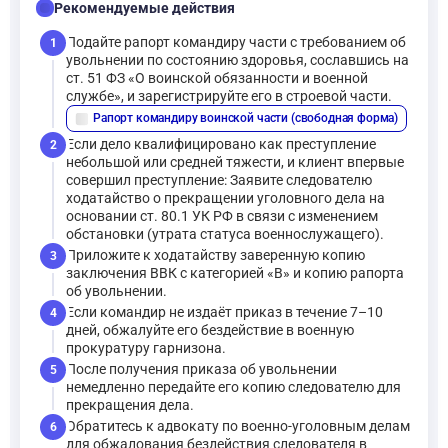
checklist
Рекомендуемые действия
Подайте рапорт командиру части с требованием об
1
увольнении по состоянию здоровья, сославшись на
ст. 51 ФЗ «О воинской обязанности и военной
службе», и зарегистрируйте его в строевой части.
Рапорт командиру воинской части (свободная форма)
description
Если дело квалифицировано как преступление
2
небольшой или средней тяжести, и клиент впервые
совершил преступление: Заявите следователю
ходатайство о прекращении уголовного дела на
основании ст. 80.1 УК РФ в связи с изменением
обстановки (утрата статуса военнослужащего).
Приложите к ходатайству заверенную копию
3
заключения ВВК с категорией «В» и копию рапорта
об увольнении.
Если командир не издаёт приказ в течение 7–10
4
дней, обжалуйте его бездействие в военную
прокуратуру гарнизона.
После получения приказа об увольнении
5
немедленно передайте его копию следователю для
прекращения дела.
Обратитесь к адвокату по военно-уголовным делам
6
для обжалования бездействия следователя в