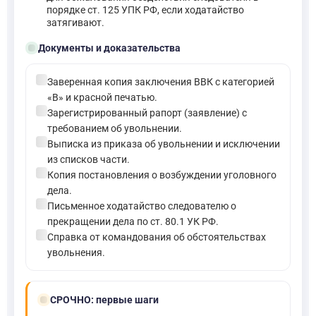
порядке ст. 125 УПК РФ, если ходатайство
затягивают.
folder_open
Документы и доказательства
check_circle
Заверенная копия заключения ВВК с категорией
«В» и красной печатью.
check_circle
Зарегистрированный рапорт (заявление) с
требованием об увольнении.
check_circle
Выписка из приказа об увольнении и исключении
из списков части.
check_circle
Копия постановления о возбуждении уголовного
дела.
check_circle
Письменное ходатайство следователю о
прекращении дела по ст. 80.1 УК РФ.
check_circle
Справка от командования об обстоятельствах
увольнения.
bolt
СРОЧНО:
первые шаги