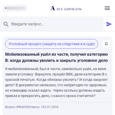
Главная
/
Уголовный процесс (защита на следствии и в суде)
Смотреть заданные вопросы
/
Задать вопрос
Мобилизованный ушёл из части, получил категорию
В: когда должны уволить и закрыть уголовное дело
Я мобилизованный, был в части, самовольно ушёл, на меня
завели уголовку. Вернулся, прошёл ВВК, дали категорию В с
красной печатью. Когда обязаны уволить? И когда закроют
дело? В документах написано, что непригоден по здоровью,
но командир сказал ждать. Через сколько должны издать
приказ и прекратить дело, с какого срока считается?
Вопрос №84030
Ответы: 1
02.07.2026