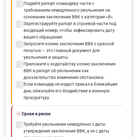
check_circle
Подайте рапорт командиру части с
требованием немедленного увольнения на
основании заключения ВВК о категории «В».
check_circle
Зарегистрируйте рапорт в строевой части под
входящий номер, чтобы зафиксировать дату
вашего обращения.
check_circle
Запросите копию заключения ВВК с красной
печатью — это главный документ для
увольнения и защиты.
check_circle
Приложите к ходатайству копию заключения
ВВК и рапорт об увольнении как
доказательство изменения обстановки.
check_circle
Если командир не издаст приказ в ближайшие
дни, обжалуйте его бездействие в военную
прокуратуру.
schedule
Сроки и риски
check_circle
Требуйте увольнения немедленно с даты
утверждения заключения ВВК, а не с даты