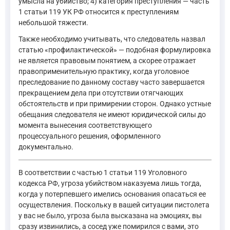
умысла на убийство; 4) категория преступления — часть
1 статьи 119 УК РФ относится к преступлениям
небольшой тяжести.
Также необходимо учитывать, что следователь назвал
статью «профилактической» — подобная формулировка
не является правовым понятием, а скорее отражает
правоприменительную практику, когда уголовное
преследование по данному составу часто завершается
прекращением дела при отсутствии отягчающих
обстоятельств и при примирении сторон. Однако устные
обещания следователя не имеют юридической силы до
момента вынесения соответствующего
процессуального решения, оформленного
документально.
В соответствии с частью 1 статьи 119 Уголовного
кодекса РФ, угроза убийством наказуема лишь тогда,
когда у потерпевшего имелись основания опасаться ее
осуществления. Поскольку в вашей ситуации пистолета
у вас не было, угроза была высказана на эмоциях, вы
сразу извинились, а сосед уже помирился с вами, это