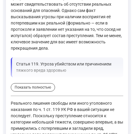
может свидетельствовать об отсутствии реальных
оснований для опасений. Однако сам факт
высказывания угрозы при наличии восприятия её
потерпевшим как реальной (формально — если в
протоколе и заявлении нет указания на то, что сосед не
испугался) образует состав преступления. Тем не менее,
ключевое значение для вас имеет возможность
прекращения дела.
Статья 119. Угроза убийством или причинением
тяжкого вреда здоровью
Угроза убийством или причинением тяжкого вреда здоровью
Показать полностью
—
Уголовный кодекс Российской Федерации, ст. 119
Для определения возможности прекращения дела по примирени
Реального лишения свободы или иного уголовного
наказания по ч. 1 ст. 119 УК РФ в вашей ситуации не
последует. Поскольку преступление относится к
Статья 15. Категории преступлений
категории небольшой тяжести, совершено впервые, а вы
2. Преступлениями небольшой тяжести признаются умышле
примирились с потерпевшим и загладили вред,
—
Уголовный кодекс Российской Федерации, ст. 15