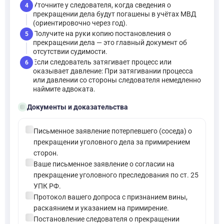
Уточните у следователя, когда сведения о
4
прекращении дела будут погашены в учётах МВД
(ориентировочно через год).
Получите на руки копию постановления о
5
прекращении дела — это главный документ об
отсутствии судимости.
Если следователь затягивает процесс или
6
оказывает давление: При затягивании процесса
или давлении со стороны следователя немедленно
наймите адвоката.
folder_open
Документы и доказательства
check_circle
Письменное заявление потерпевшего (соседа) о
прекращении уголовного дела за примирением
сторон.
check_circle
Ваше письменное заявление о согласии на
прекращение уголовного преследования по ст. 25
УПК РФ.
check_circle
Протокол вашего допроса с признанием вины,
раскаянием и указанием на примирение.
check_circle
Постановление следователя о прекращении