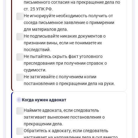
письменного согласия на прекращение дела по
ст. 25 УПК РФ.
check_circle
Не игнорируйте необходимость получить от
соседа письменное заявление о примирении
для материалов дела.
check_circle
Не подписывайте никаких документов о
признании вины, если не понимаете их
последствий.
check_circle
Не пытайтесь скрыть факт уголовного
преследования при получении справок о
судимости.
check_circle
Не затягивайте с получением копии
постановления о прекращении дела на руки.
gavel
Когда нужен адвокат
check_circle
Наймите адвоката, если следователь
затягивает вынесение постановления о
прекращении дела.
check_circle
Обратитесь к адвокату, если следователь
настаивает на направлении дела в суд вместо