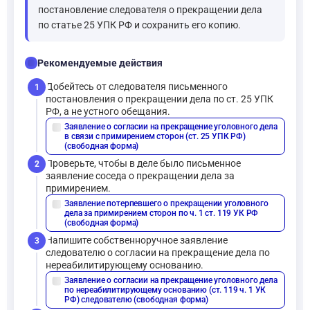
постановление следователя о прекращении дела
по статье 25 УПК РФ и сохранить его копию.
checklist
Рекомендуемые действия
Добейтесь от следователя письменного
1
постановления о прекращении дела по ст. 25 УПК
РФ, а не устного обещания.
Заявление о согласии на прекращение уголовного дела
description
в связи с примирением сторон (ст. 25 УПК РФ)
(свободная форма)
Проверьте, чтобы в деле было письменное
2
заявление соседа о прекращении дела за
примирением.
Заявление потерпевшего о прекращении уголовного
description
дела за примирением сторон по ч. 1 ст. 119 УК РФ
(свободная форма)
Напишите собственноручное заявление
3
следователю о согласии на прекращение дела по
нереабилитирующему основанию.
Заявление о согласии на прекращение уголовного дела
description
по нереабилитирующему основанию (ст. 119 ч. 1 УК
РФ) следователю (свободная форма)