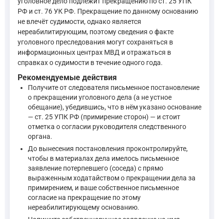
уголовное дело подлежит прекращению по ст. 25 УПК
РФ и ст. 76 УК РФ. Прекращение по данному основанию
Таким образом, к вашему деянию применимо основание для ос
не влечёт судимости, однако является
нереабилитирующим, поэтому сведения о факте
уголовного преследования могут сохраняться в
Статья 76. Освобождение от уголовной ответственности в
информационных центрах МВД и отражаться в
Лицо, впервые совершившее преступление небольшой или с
справках о судимости в течение одного года.
—
Уголовный кодекс Российской Федерации, ст. 76
Рекомендуемые действия
Получите от следователя письменное постановление
Процессуальный механизм реализации этой нормы закреплен в
о прекращении уголовного дела (а не устное
обещание), убедившись, что в нём указано основание
Суд, а также следователь с согласия руководителя следст
— ст. 25 УПК РФ (примирение сторон) — и стоит
отметка о согласии руководителя следственного
—
Уголовно-процессуальный кодекс Российской Федерации
органа.
До вынесения постановления проконтролируйте,
Важное условие: прекращение дела по данному основанию возм
чтобы в материалах дела имелось письменное
заявление потерпевшего (соседа) с прямо
выраженным ходатайством о прекращении дела за
Статья 27 УПК РФ. 1. Уголовное преследование в отношени
примирением, и ваше собственное письменное
—
Уголовно-процессуальный кодекс Российской Федерации
согласие на прекращение по этому
нереабилитирующему основанию.
Что касается «снятия с учета» и «реального срока». Прекра