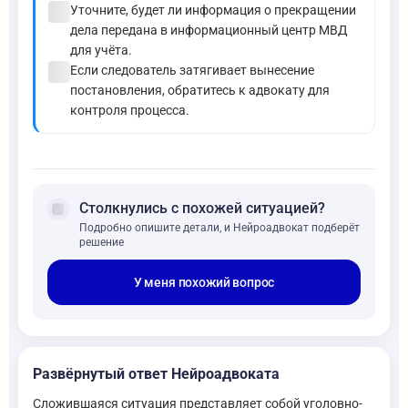
check_circle
Уточните, будет ли информация о прекращении
дела передана в информационный центр МВД
для учёта.
check_circle
Если следователь затягивает вынесение
постановления, обратитесь к адвокату для
контроля процесса.
forum
Столкнулись с похожей ситуацией?
Подробно опишите детали, и Нейроадвокат подберёт
решение
У меня похожий вопрос
Развёрнутый ответ Нейроадвоката
Сложившаяся ситуация представляет собой уголовно-