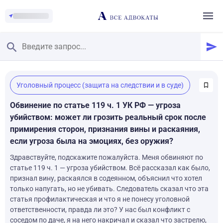
Главная
/
Уголовный процесс (защита на следствии и в суде)
Смотреть заданные вопросы
/
Задать вопрос
Обвинение по статье 119 ч. 1 УК РФ — угроза
убийством: может ли грозить реальный срок после
примирения сторон, признания вины и раскаяния,
если угроза была на эмоциях, без оружия?
Здравствуйте, подскажите пожалуйста. Меня обвиняют по
статье 119 ч. 1 — угроза убийством. Всё рассказал как было,
признал вину, раскаялся в содеянном, объяснил что хотел
только напугать, но не убивать. Следователь сказал что эта
статья профилактическая и что я не понесу уголовной
ответственности, правда ли это? У нас был конфликт с
соседом по даче, я на него накричал и сказал что застрелю,