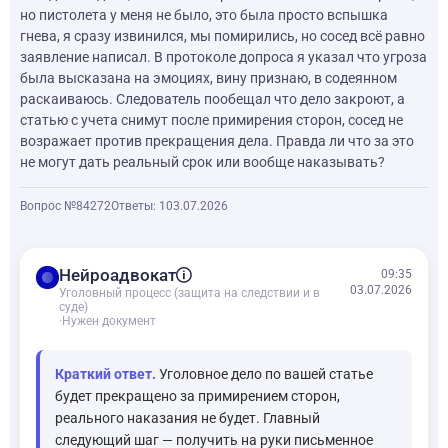
но пистолета у меня не было, это была просто вспышка
гнева, я сразу извинился, мы помирились, но сосед всё равно
заявление написал. В протоколе допроса я указал что угроза
была высказана на эмоциях, вину признаю, в содеянном
раскаиваюсь. Следователь пообещал что дело закроют, а
статью с учета снимут после примирения сторон, сосед не
возражает против прекращения дела. Правда ли что за это
не могут дать реальный срок или вообще наказывать?
Вопрос №84272
Ответы: 1
03.07.2026
balance
Нейроадвокат
09:35
03.07.2026
Уголовный процесс (защита на следствии и в
суде)
·
Нужен документ
Краткий ответ.
Уголовное дело по вашей статье
будет прекращено за примирением сторон,
реального наказания не будет. Главный
следующий шаг — получить на руки письменное