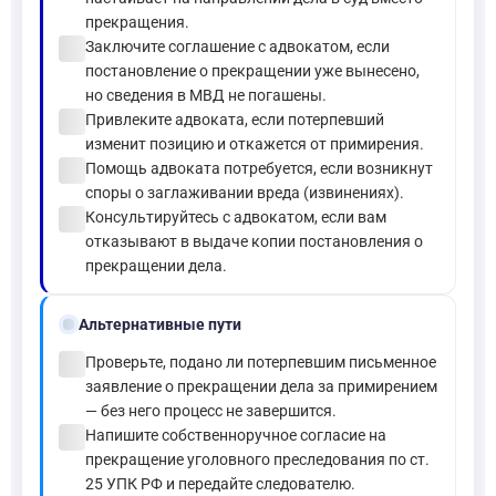
прекращения.
check_circle
Заключите соглашение с адвокатом, если
постановление о прекращении уже вынесено,
но сведения в МВД не погашены.
check_circle
Привлеките адвоката, если потерпевший
изменит позицию и откажется от примирения.
check_circle
Помощь адвоката потребуется, если возникнут
споры о заглаживании вреда (извинениях).
check_circle
Консультируйтесь с адвокатом, если вам
отказывают в выдаче копии постановления о
прекращении дела.
alt_route
Альтернативные пути
check_circle
Проверьте, подано ли потерпевшим письменное
заявление о прекращении дела за примирением
— без него процесс не завершится.
check_circle
Напишите собственноручное согласие на
прекращение уголовного преследования по ст.
25 УПК РФ и передайте следователю.