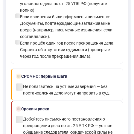
уголовного дела по ст. 25 УПК РФ (получите
копию).
check_circle
Если извинения были оформлены письменно:
Документы, подтверждающие заглаживание
вреда (например, письменные извинения, если
составлялись).
check_circle
Если прошёл один год после прекращения дела:
Справка об отсутствии судимости (проверьте
через год после прекращения дела).
bolt
СРОЧНО:
первые шаги
check_circle
Не полагайтесь на устные заверения — без
постановления дело могут направить в суд.
schedule
Сроки и риски
check_circle
Добейтесь письменного постановления о
прекращении дела по ст. 25 УПК РФ — устное
обещание следователя юридической силы не