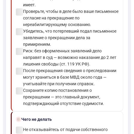
имеет.
check_circle
Проверьте, чтобы в деле было ваше письменное
согласие на прекращение по
нереабилитирующему основанию.
check_circle
Убедитесь, что потерпевший подал письменное
заявление о прекращении дела за
примирением.
check_circle
Риск: без оформленных заявлений дело
направят в суд — возможно наказание до 2 лет
лишения свободы (ст. 119 УК РФ).
check_circle
После прекращения сведения о преследовании
могут храниться в базе МВД около года —
учитывайте при получении справок.
check_circle
Сохраните копию постановления о
прекращении — это главный документ,
подтверждающий отсутствие судимости.
block
Чего не делать
check_circle
Не отказывайтесь от подачи собственного