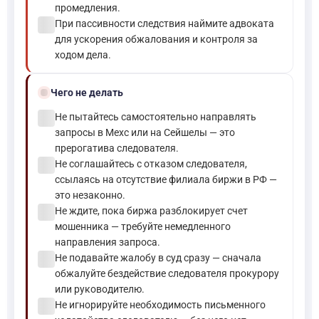
промедления.
check_circle
При пассивности следствия наймите адвоката
для ускорения обжалования и контроля за
ходом дела.
block
Чего не делать
check_circle
Не пытайтесь самостоятельно направлять
запросы в Mexc или на Сейшелы — это
прерогатива следователя.
check_circle
Не соглашайтесь с отказом следователя,
ссылаясь на отсутствие филиала биржи в РФ —
это незаконно.
check_circle
Не ждите, пока биржа разблокирует счет
мошенника — требуйте немедленного
направления запроса.
check_circle
Не подавайте жалобу в суд сразу — сначала
обжалуйте бездействие следователя прокурору
или руководителю.
check_circle
Не игнорируйте необходимость письменного