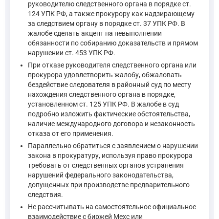
руководителю следственного органа в порядке ст.
При необходимости производства на территории иностран
124 УПК РФ, а также прокурору как надзирающему
Запрос о производстве процессуальных действий направл
за следствием органу в порядке ст. 37 УПК РФ. В
жалобе сделать акцент на невыполнении
обязанности по собиранию доказательств и прямом
—
Уголовно-процессуальный кодекс Российской Федерации
нарушении ст. 453 УПК РФ.
При отказе руководителя следственного органа или
Требования к содержанию и форме запроса определены ст. 45
прокурора удовлетворить жалобу, обжаловать
бездействие следователя в районный суд по месту
нахождения следственного органа в порядке,
Статья 454 УПК РФ устанавливает требования к содержани
установленном ст. 125 УПК РФ. В жалобе в суд
—
Уголовно-процессуальный кодекс Российской Федерации
подробно изложить фактические обстоятельства,
наличие международного договора и незаконность
отказа от его применения.
Статья 455 УПК РФ устанавливает, что доказательства, п
Параллельно обратиться с заявлением о нарушении
—
Уголовно-процессуальный кодекс Российской Федерации
закона в прокуратуру, используя право прокурора
требовать от следственных органов устранения
нарушений федерального законодательства,
Следователь, согласно ст. 38 УПК РФ, уполномочен самостоя
допущенных при производстве предварительного
следствия.
Следователь уполномочен самостоятельно направлять ход р
Не рассчитывать на самостоятельное официальное
—
Уголовно-процессуальный кодекс Российской Федерации
взаимодействие с биржей Mexc или