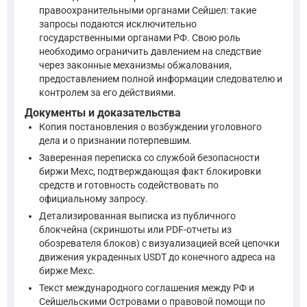
правоохранительными органами Сейшел: такие
запросы подаются исключительно
Статья 86. Собирание доказательств
государственными органами РФ. Свою роль
необходимо ограничить давлением на следствие
через законные механизмы обжалования,
Собирание доказательств осуществляется в ходе уголовн
предоставлением полной информации следователю и
Подозреваемый, обвиняемый, а также потерпевший, гражда
контролем за его действиями.
Документы и доказательства
—
Уголовно-процессуальный кодекс Российской Федерации
Копия постановления о возбуждении уголовного
дела и о признании потерпевшим.
Заверенная переписка со службой безопасности
Статья 73 УПК РФ устанавливает обстоятельства, подлежа
биржи Mexc, подтверждающая факт блокировки
—
Уголовно-процессуальный кодекс Российской Федерации
средств и готовность содействовать по
официальному запросу.
Детализированная выписка из публичного
Пользователь как потерпевший вправе заявлять ходатайства (
блокчейна (скриншоты или PDF-отчеты из
обозревателя блоков) с визуализацией всей цепочки
Потерпевший вправе: ... 5) заявлять ходатайства и отводы; 
движения украденных USDT до конечного адреса на
—
Уголовно-процессуальный кодекс Российской Федерации, 
бирже Mexc.
Текст международного соглашения между РФ и
Сейшельскими Островами о правовой помощи по