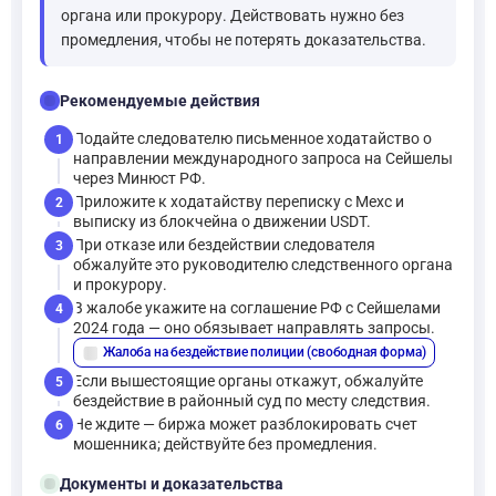
органа или прокурору. Действовать нужно без
промедления, чтобы не потерять доказательства.
checklist
Рекомендуемые действия
Подайте следователю письменное ходатайство о
1
направлении международного запроса на Сейшелы
через Минюст РФ.
Приложите к ходатайству переписку с Mexc и
2
выписку из блокчейна о движении USDT.
При отказе или бездействии следователя
3
обжалуйте это руководителю следственного органа
и прокурору.
В жалобе укажите на соглашение РФ с Сейшелами
4
2024 года — оно обязывает направлять запросы.
Жалоба на бездействие полиции (свободная форма)
description
Если вышестоящие органы откажут, обжалуйте
5
бездействие в районный суд по месту следствия.
Не ждите — биржа может разблокировать счет
6
мошенника; действуйте без промедления.
folder_open
Документы и доказательства