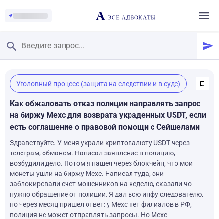
Главная
/
Уголовный процесс (защита на следствии и в суде)
Смотреть заданные вопросы
/
Задать вопрос
Как обжаловать отказ полиции направлять запрос
на биржу Mexc для возврата украденных USDT, если
есть соглашение о правовой помощи с Сейшелами
Здравствуйте. У меня украли криптовалюту USDT через
телеграм, обманом. Написал заявление в полицию,
возбудили дело. Потом я нашел через блокчейн, что мои
монеты ушли на биржу Mexc. Написал туда, они
заблокировали счет мошенников на неделю, сказали чо
нужно обращение от полиции. Я дал всю инфу следователю,
но через месяц пришел ответ: у Mexc нет филиалов в РФ,
полиция не может отправлять запросы. Но Mexc