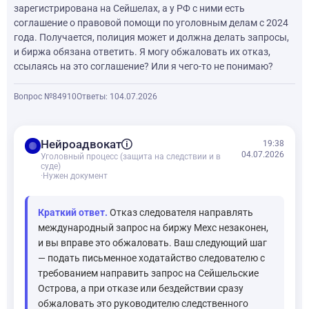
зарегистрирована на Сейшелах, а у РФ с ними есть
соглашение о правовой помощи по уголовным делам с 2024
года. Получается, полиция может и должна делать запросы,
и биржа обязана ответить. Я могу обжаловать их отказ,
ссылаясь на это соглашение? Или я чего-то не понимаю?
Вопрос №84910
Ответы: 1
04.07.2026
balance
Нейроадвокат
19:38
04.07.2026
Уголовный процесс (защита на следствии и в
суде)
·
Нужен документ
Краткий ответ.
Отказ следователя направлять
международный запрос на биржу Mexc незаконен,
и вы вправе это обжаловать. Ваш следующий шаг
— подать письменное ходатайство следователю с
требованием направить запрос на Сейшельские
Острова, а при отказе или бездействии сразу
обжаловать это руководителю следственного