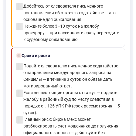
check_circle
Добейтесь от следователя письменного
постановления об отказе в ходатайстве — это
основание для обжалования.
check_circle
Не ждите более 3–10 суток на жалобу
прокурору — при пассивности сразу переходите
к судебному обжалованию.
schedule
Сроки и риски
check_circle
Подайте следователю письменное ходатайство
о направлении международного запроса на
Сейшелы — в течение 3 суток он обязан дать
мотивированный ответ.
check_circle
Если вышестоящие органы откажут — подайте
жалобу в районный суд по месту следствия в
порядке ст. 125 УПК РФ (срок рассмотрения — 5
суток).
check_circle
Главный риск: биржа Mexc может
разблокировать счет мошенника до получения
официального запроса — действуйте без