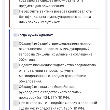
ходатайства следователю — без него нет
предмета для обжалования.
check_circle
Не рассчитывайте на возврат криптовалюты
без официального международного запроса —
иных законных путей нет.
gavel
Когда нужен адвокат
check_circle
Обжалуйте бездействие следователя, если он
отказывается направлять международный
запрос на Сейшелы, ссылаясь на соглашение
2024 года.
check_circle
Подайте письменное ходатайство следователю
о направлении запроса; получите
мотивированный отказ для дальнейшего
обжалования.
check_circle
Обжалуйте отказ или бездействие
руководителю следственного органа и
прокурору (ст. 124, 37 УПК РФ).
check_circle
При отказе выше — подайте жалобу в районный
суд по месту следствия (ст. 125 УПК РФ).