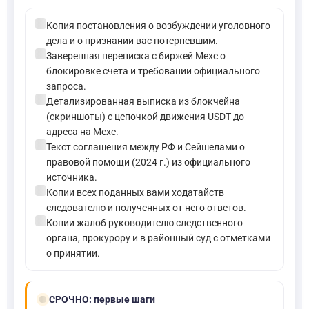
check_circle
Копия постановления о возбуждении уголовного
дела и о признании вас потерпевшим.
check_circle
Заверенная переписка с биржей Mexc о
блокировке счета и требовании официального
запроса.
check_circle
Детализированная выписка из блокчейна
(скриншоты) с цепочкой движения USDT до
адреса на Mexc.
check_circle
Текст соглашения между РФ и Сейшелами о
правовой помощи (2024 г.) из официального
источника.
check_circle
Копии всех поданных вами ходатайств
следователю и полученных от него ответов.
check_circle
Копии жалоб руководителю следственного
органа, прокурору и в районный суд с отметками
о принятии.
bolt
СРОЧНО:
первые шаги