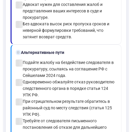
check_circle
Адвокат нужен для составления жалоб и
представления ваших интересов в суде и
прокуратуре.
check_circle
Без адвоката высок риск пропуска сроков и
неверной формулировки требований, что
затянет возврат средств.
alt_route
Альтернативные пути
check_circle
Подайте жалобу на бездействие следователя в
прокуратуру, ссылаясь на соглашение РФ с
Сейшелами 2024 года.
check_circle
Одновременно обжалуйте отказ руководителю
следственного органа в порядке статьи 124
УПК РФ.
check_circle
При отрицательном результате обратитесь в
районный суд по месту следствия (статья 125
УПК РФ).
check_circle
Требуйте от следователя письменного
постановления об отказе для дальнейшего