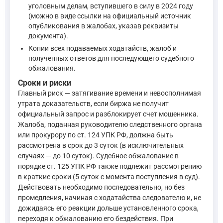
Статья 37. Прокурор ... 2. В ходе досудебного производст
уголовным делам, вступившего в силу в 2024 году
—
Уголовно-процессуальный кодекс Российской Федерации, 
(можно в виде ссылки на официальный источник
опубликования в жалобах, указав реквизиты
документа).
Что касается гражданско-правового аспекта, ст. 1102 ГК Р
Копии всех подаваемых ходатайств, жалоб и
полученных ответов для последующего судебного
Лицо, которое без установленных законом, иными прав
обжалования.
—
Гражданский кодекс Российской Федерации, ст. 110
Сроки и риски
Главный риск — затягивание времени и невосполнимая
утрата доказательств, если биржа не получит
Таким образом, отказ следователя ссылаться на отсутствие 
официальный запрос и разблокирует счет мошенника.
Жалоба, поданная руководителю следственного органа
или прокурору по ст. 124 УПК РФ, должна быть
рассмотрена в срок до 3 суток (в исключительных
случаях — до 10 суток). Судебное обжалование в
порядке ст. 125 УПК РФ также подлежит рассмотрению
в краткие сроки (5 суток с момента поступления в суд).
Действовать необходимо последовательно, но без
промедления, начиная с ходатайства следователю и, не
дожидаясь его реакции дольше установленного срока,
переходя к обжалованию его бездействия. При