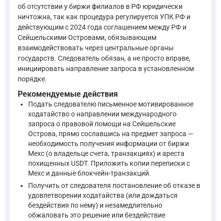
—
Уголовно-процессуальный кодекс Российской Федера
об отсутствии у биржи филиалов в РФ юридически
ничтожна, так как процедура регулируется УПК РФ и
действующим с 2024 года соглашением между РФ и
Пользователь также вправе заявить ходатайство следователю
Сейшельскими Островами, обязывающим
взаимодействовать через центральные органы
государств. Следователь обязан, а не просто вправе,
Статья 159. Обязательность рассмотрения ходатайства
инициировать направление запроса в установленном
порядке.
Следователь, дознаватель обязан рассмотреть каждое зая
Рекомендуемые действия
При этом подозреваемому или обвиняемому, его защитнику
Подать следователю письменное мотивированное
В случае полного или частичного отказа в удовлетворени
ходатайство о направлении международного
запроса о правовой помощи на Сейшельские
Постановление об отказе в удовлетворении ходатайства 
Острова, прямо сославшись на предмет запроса —
необходимость получения информации от биржи
—
Уголовно-процессуальный кодекс Российской Федерации
Mexc (о владельце счета, транзакциях) и ареста
похищенных USDT. Приложить копии переписки с
Mexc и данные блокчейн-транзакций.
Основания для направления запроса о правовой помощи закре
Получить от следователя постановление об отказе в
удовлетворении ходатайства (или дождаться
Статья 453. Направление запроса о правовой помощи
бездействия по нему) и незамедлительно
обжаловать это решение или бездействие