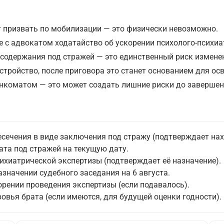
ут призвать по мобилизации — это физически невозможно.
те с адвокатом ходатайство об ускорении психолого-психи
к содержания под стражей — это единственный риск измене
стройство, после приговора это станет основанием для о
нкоматом — это может создать лишние риски до завершен
есечения в виде заключения под стражу (подтверждает на
та под стражей на текущую дату.
ихиатрической экспертизы (подтверждает её назначение).
значении судебного заседания на 6 августа.
рении проведения экспертизы (если подавалось).
вья брата (если имеются, для будущей оценки годности).