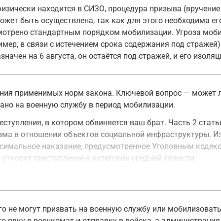
изически находится в СИЗО, процедура призыва (вручение
ожет быть осуществлена, так как для этого необходима ег
смотрено стандартным порядком мобилизации. Угроза моб
мер, в связи с истечением срока содержания под стражей) 
значен на 6 августа, он остаётся под стражей, и его изол
ния применимых норм закона. Ключевой вопрос — может л
ано на военную службу в период мобилизации.
еступления, в котором обвиняется ваш брат. Часть 2 стат
ма в отношении объектов социальной инфраструктуры. Из 
ксимальное наказание, предусмотренное Уголовным кодекс
 относит преступление к категории средней тяжести:
ются умышленные деяния, за совершение которых максима
ст. 15
его не могут призвать на военную службу или мобилизоват
о явку в военкомат и отправку в войска, а администрация