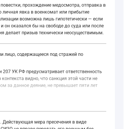
 повестки, прохождение медосмотра, отправка в
о личная явка в военкомат или прибытие
илизации возможна лишь гипотетически — если
и он оказался бы на свободе до суда или после
яция делает призыв технически неосуществимым.
и лицо, содержащееся под стражей по
ьи 207 УК РФ предусматривает ответственность
контекста видно, что санкция этой части не
ом за данное деяние, не превышает пяти лет
льное наказание, предусмотренное настоящим Кодексом, н
ь. Действующая мера пресечения в виде
 СИЗО не вправе передать его военным без