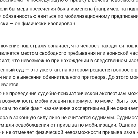
сли бы мера пресечения была изменена (например, на подп
 обязанностью явиться по мобилизационному предписанию
ески — он физически изолирован.
ючение под стражу означает, что человек находится под 
является местом свободного пребывания или воинской час
иат, что невозможно при нахождении в следственном изо
нный суд — это уже этап, на котором решается вопрос о 
и или о вынесении обвинительного приговора. До этого м
евается.
о не проведения судебно-психиатрической экспертизы мож
на возможность мобилизации напрямую, но может быть кос
 сам по себе факт назначения экспертизы ещё не означае
ра в законную силу лицо не считается судимым. Судимост
ием для освобождения от призыва по мобилизации. Однако 
о и не отменяет физической невозможности призыва из-за 