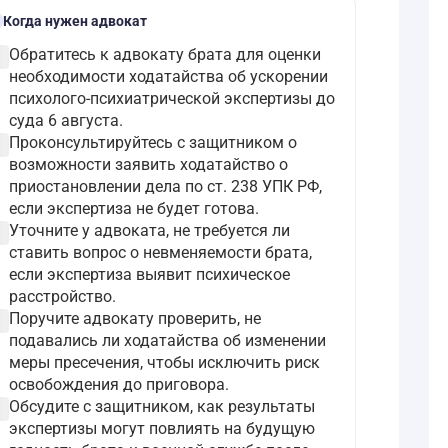
l
Когда нужен адвокат
ircle
Обратитесь к адвокату брата для оценки
необходимости ходатайства об ускорении
психолого-психиатрической экспертизы до
суда 6 августа.
ircle
Проконсультируйтесь с защитником о
возможности заявить ходатайство о
приостановлении дела по ст. 238 УПК РФ,
если экспертиза не будет готова.
ircle
Уточните у адвоката, не требуется ли
ставить вопрос о невменяемости брата,
если экспертиза выявит психическое
расстройство.
ircle
Поручите адвокату проверить, не
подавались ли ходатайства об изменении
меры пресечения, чтобы исключить риск
освобождения до приговора.
ircle
Обсудите с защитником, как результаты
экспертизы могут повлиять на будущую