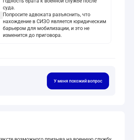
годность брата к военной службе после
суда.
ircle
Попросите адвоката разъяснить, что
нахождение в СИЗО является юридическим
барьером для мобилизации, и это не
изменится до приговора.
У меня похожий вопрос
нтексте возможного призыва на военную службу