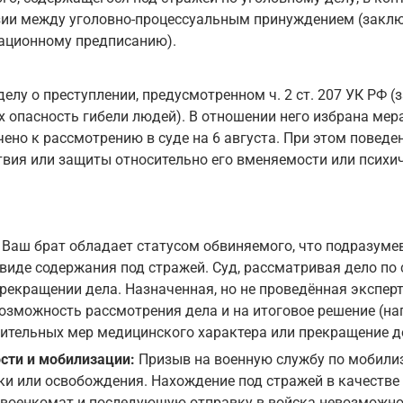
изии между уголовно-процессуальным принуждением (заклю
ационному предписанию).
елу о преступлении, предусмотренном ч. 2 ст. 207 УК РФ 
х опасность гибели людей). В отношении него избрана мер
чено к рассмотрению в суде на 6 августа. При этом поведе
вия или защиты относительно его вменяемости или психи
Ваш брат обладает статусом обвиняемого, что подразуме
 виде содержания под стражей. Суд, рассматривая дело по 
прекращении дела. Назначенная, но не проведённая экспе
озможность рассмотрения дела и на итоговое решение (на
тельных мер медицинского характера или прекращение де
сти и мобилизации:
Призыв на военную службу по мобилиз
и или освобождения. Нахождение под стражей в качестве
в военкомат и последующую отправку в войска невозможно