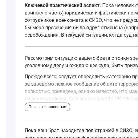
Ключевой практический аспект:
Пока человек ф
воинскую часть) юридически и фактически не м
сотрудников военкомата в СИЗО, что не преду
бы мера пресечения была вдруг отменена (напри
освобождения. В текущей ситуации, когда суд на
Рассмотрим ситуацию вашего брата с точки зре
уголовному делу и ожидающее суда, быть призв
Прежде всего, следует определить категорию пр
за заведомо ложное сообщение об акте террориз
полностью приведена, однако известно, что ма
лишения свободы. Согласно статье 15 УК РФ это
Показать полностью
"3. Преступлениями средней тяжести призна
—
Уголовный кодекс Российской Федерации, 
Пока ваш брат находится под стражей в СИЗО, 
заключения под стражу физически исключает ег