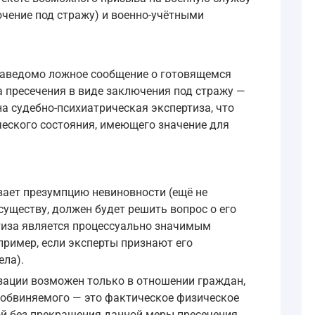
чение под стражу) и военно-учётными
(заведомо ложное сообщение о готовящемся
а пресечения в виде заключения под стражу —
на судебно-психиатрическая экспертиза, что
ческого состояния, имеющего значение для
вает презумпцию невиновности (ещё не
существу, должен будет решить вопрос о его
ртиза является процессуально значимым
пример, если эксперты признают его
ла).
ации возможен только в отношении граждан,
 обвиняемого — это фактическое физическое
й без прекращения данной меры пресечения.