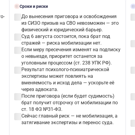
schedule
gave
Сроки и риски
check_circle
check_c
о-
До вынесения приговора и освобождения
из СИЗО призыв на СВО невозможен — это
физический и юридический барьер.
check_circle
Суд 6 августа состоится, пока брат под
check_c
стражей — риска мобилизации нет.
check_circle
Если меру пресечения изменят на подписку
о невыезде, приоритет останется за
уголовным процессом (ст. 238 УПК РФ).
check_circle
check_c
Результат психолого-психиатрической
экспертизы может повлиять на
вменяемость и исход дела — ускорьте её
через адвоката.
check_circle
check_c
После приговора (если будет судимость)
брат получит отсрочку от мобилизации по
ст. 18 ФЗ №31-ФЗ.
check_circle
Сейчас главный риск — не мобилизация, а
check_c
затягивание экспертизы и перенос суда.