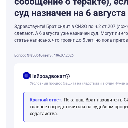
сообщение о теракте), ес
суд назначен на 6 августа
Здравствуйте! Брат сидит в СИЗО по ч.2 ст.207 (лож
сделают. А 6 августа уже назначен суд. Могут ли ег
статье написано, что грозит до 5 лет, но пока приг
Вопрос №85604
Ответы: 1
06.07.2026
balance
Нейроадвокат
Уголовный процесс (защита на следствии и в суде)
·
Нужен а
Краткий ответ.
Пока ваш брат находится в С
главное сосредоточиться на судебном проце
ходатайства.