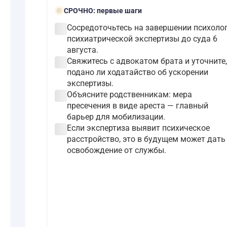
bolt
СРОЧНО:
первые шаги
check_circle
Сосредоточьтесь на завершении психолог
психиатрической экспертизы до суда 6
августа.
check_circle
Свяжитесь с адвокатом брата и уточните,
подано ли ходатайство об ускорении
экспертизы.
check_circle
Объясните родственникам: мера
пресечения в виде ареста — главный
барьер для мобилизации.
check_circle
Если экспертиза выявит психическое
расстройство, это в будущем может дать
освобождение от службы.