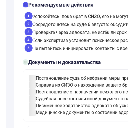
checklist
Рекомендуемые действия
Успокойтесь: пока брат в СИЗО, его не мог
1
Сосредоточьтесь на суде 6 августа: обсуди
2
Проверьте через адвоката, не истёк ли сро
3
Если экспертиза установит психическое рас
4
Не пытайтесь инициировать контакты с вое
5
folder_open
Документы и доказательства
check_circle
Постановление суда об избрании меры пр
check_circle
Справка из СИЗО о нахождении вашего бра
check_circle
Постановление о назначении психолого-пс
check_circle
Судебная повестка или иной документ о на
check_circle
Письменное ходатайство адвоката об уско
check_circle
Медицинские документы о состоянии здоро