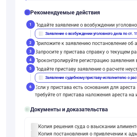
checklist
Рекомендуемые действия
Подайте заявление о возбуждении уголовног
1
description
Заявление о возбуждении уголовного дела по ст. 
Приложите к заявлению постановление об а
2
Запросите у пристава справку о текущем р
3
Проконтролируйте регистрацию заявления в
4
Подайте приставу заявление о расчете неус
5
description
Заявление судебному приставу-исполнителю о расч
Если у пристава есть основания для арест
6
требуйте от пристава наложения ареста на
folder_open
Документы и доказательства
check_circle
Копия решения суда о взыскании алиментов
check_circle
Копия постановления о привлечении к адми