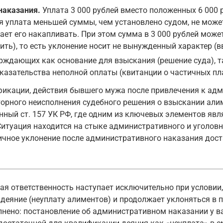
наказания.
Уплата 3 000 рублей вместо положенных 6 000
кая уплата меньшей суммы, чем установлено судом, не мо
ет его накапливать. При этом сумма в 3 000 рублей может
ть), то есть уклонение носит не вынужденный характер (вв
ерждающих как основание для взыскания (решение суда), 
оказательства неполной оплаты (квитанции о частичных пл
фикации, действия бывшего мужа после привлечения к адм
орного неисполнения судебного решения о взыскании алим
нный ст. 157 УК РФ, где одним из ключевых элементов явля
итуация находится на стыке административного и уголовно
тичное уклонение после административного наказания до
ная ответственность наступает исключительно при условии,
еяние (неуплату алиментов) и продолжает уклоняться в п
нено: постановление об административном наказании у ва