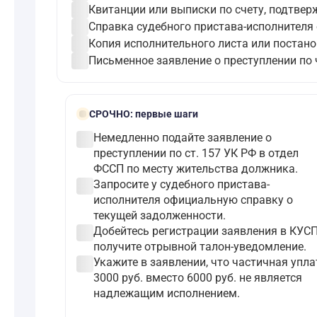
check_circle
Квитанции или выписки по счету, подтве
check_circle
Справка судебного пристава-исполнителя 
check_circle
Копия исполнительного листа или постано
check_circle
Письменное заявление о преступлении по 
bolt
СРОЧНО:
первые шаги
check_circle
Немедленно подайте заявление о
преступлении по ст. 157 УК РФ в отдел
ФССП по месту жительства должника.
check_circle
Запросите у судебного пристава-
исполнителя официальную справку о
текущей задолженности.
check_circle
Добейтесь регистрации заявления в КУСП
получите отрывной талон-уведомление.
check_circle
Укажите в заявлении, что частичная упла
3000 руб. вместо 6000 руб. не является
надлежащим исполнением.