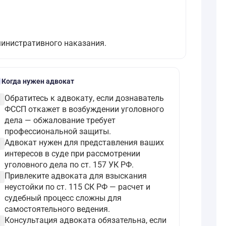
министративного наказания.
l
Когда нужен адвокат
ircle
Обратитесь к адвокату, если дознаватель
ФССП откажет в возбуждении уголовного
дела — обжалование требует
профессиональной защиты.
ircle
Адвокат нужен для представления ваших
интересов в суде при рассмотрении
уголовного дела по ст. 157 УК РФ.
ircle
Привлеките адвоката для взыскания
неустойки по ст. 115 СК РФ — расчет и
судебный процесс сложны для
самостоятельного ведения.
ircle
Консультация адвоката обязательна, если