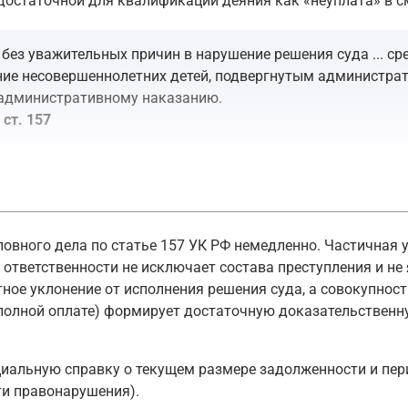
.) достаточной для квалификации деяния как «неуплата» в 
 без уважительных причин в нарушение решения суда ... ср
ание несовершеннолетних детей, подвергнутым администра
 административному наказанию.
ст. 157
полнения. Требуется уплата средств именно
в размере, ус
 регламентирован УПК РФ. Вам необходимо подать письменн
овного дела по статье 157 УК РФ немедленно. Частичная у
но в устном или письменном виде. Письменное заявление 
 ответственности не исключает состава преступления и не
кой Федерации, ст. 141
ное уклонение от исполнения решения суда, а совокупнос
полной оплате) формирует достаточную доказательственну
с документы: постановление об административном наказан
ило, в службу судебных приставов, где уполномоченные до
иальную справку о текущем размере задолженности и пери
и правонарушения).