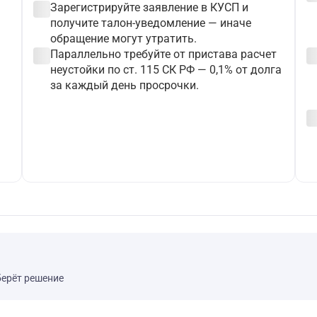
check_circle
Зарегистрируйте заявление в КУСП и
получите талон-уведомление — иначе
обращение могут утратить.
check_circle
check_c
Параллельно требуйте от пристава расчет
неустойки по ст. 115 СК РФ — 0,1% от долга
за каждый день просрочки.
check_c
берёт решение