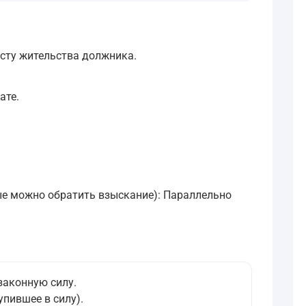
есту жительства должника.
ате.
рые можно обратить взыскание): Параллельно
законную силу.
упившее в силу).