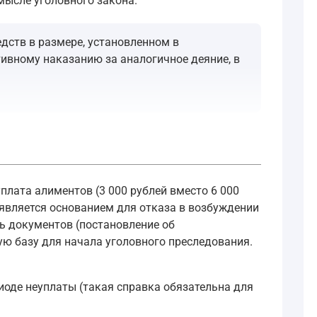
смысле уголовного закона.
едств в размере, установленном в
тивному наказанию за аналогичное деяние, в
тановленном решением суда
— в вашем случае 6 000 рублей
ое заявление о преступлении.
плата алиментов (3 000 рублей вместо 6 000
о преступлении должно быть подписано заявителем.
 является основанием для отказа в возбуждении
ть документов (постановление об
ю базу для начала уголовного преследования.
ии (подтверждает признак «подвергнутого наказанию»), ре
знаватели рассматривают такие дела) или в орган внутрен
оде неуплаты (такая справка обязательна для