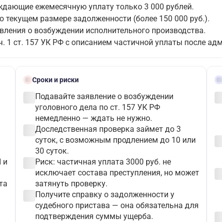
рждающие ежемесячную уплату только 3 000 рублей.
о текущем размере задолженности (более 150 000 руб.).
вления о возбуждении исполнительного производства.
ч. 1 ст. 157 УК РФ с описанием частичной уплаты после ад
schedule
gave
Сроки и риски
check_circle
check_c
Подавайте заявление о возбуждении
уголовного дела по ст. 157 УК РФ
немедленно — ждать не нужно.
check_circle
Доследственная проверка займет до 3
check_c
суток, с возможным продлением до 10 или
30 суток.
check_circle
 и
Риск: частичная уплата 3000 руб. не
check_c
исключает состава преступления, но может
та
затянуть проверку.
check_circle
Получите справку о задолженности у
судебного пристава — она обязательна для
check_c
подтверждения суммы ущерба.