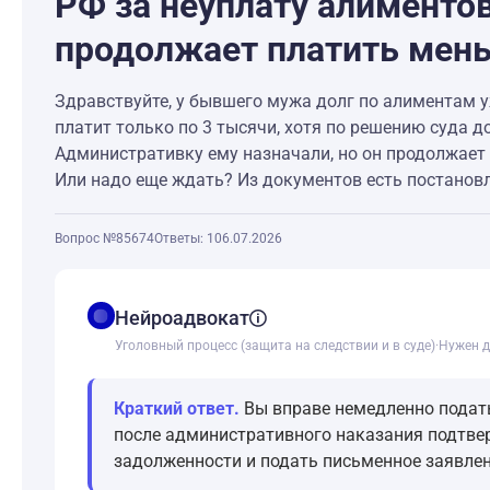
РФ за неуплату алиментов
продолжает платить мень
Здравствуйте, у бывшего мужа долг по алиментам у
платит только по 3 тысячи, хотя по решению суда 
Административку ему назначали, но он продолжает у
Или надо еще ждать? Из документов есть постанов
Вопрос №85674
Ответы: 1
06.07.2026
balance
Нейроадвокат
Уголовный процесс (защита на следствии и в суде)
·
Нужен д
Краткий ответ.
Вы вправе немедленно подать
после административного наказания подтвер
задолженности и подать письменное заявлен