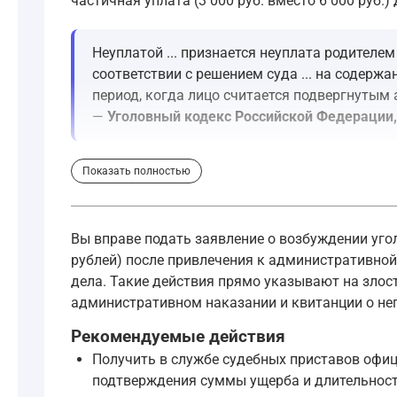
частичная уплата (3 000 руб. вместо 6 000 руб
Неуплатой ... признается неуплата родителем
соответствии с решением суда ... на содерж
период, когда лицо считается подвергнутым
—
Уголовный кодекс Российской Федерации, 
Закон не делает исключения для частичного ис
Показать полностью
Что касается порядка возбуждения дела, то он
Вы вправе подать заявление о возбуждении угол
Заявление о преступлении может быть сдела
рублей) после привлечения к административной
—
Уголовно-процессуальный кодекс Российс
дела. Такие действия прямо указывают на злост
административном наказании и квитанции о не
К заявлению следует приложить имеющиеся у ва
Рекомендуемые действия
Заявление подается в орган дознания (как прав
Получить в службе судебных приставов офиц
подтверждения суммы ущерба и длительност