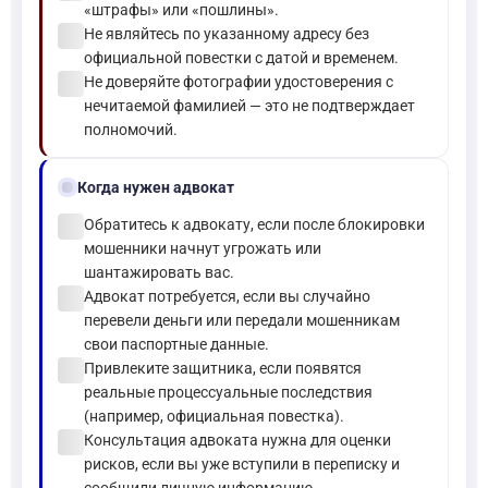
«штрафы» или «пошлины».
check_circle
Не являйтесь по указанному адресу без
официальной повестки с датой и временем.
check_circle
Не доверяйте фотографии удостоверения с
нечитаемой фамилией — это не подтверждает
полномочий.
gavel
Когда нужен адвокат
check_circle
Обратитесь к адвокату, если после блокировки
мошенники начнут угрожать или
шантажировать вас.
check_circle
Адвокат потребуется, если вы случайно
перевели деньги или передали мошенникам
свои паспортные данные.
check_circle
Привлеките защитника, если появятся
реальные процессуальные последствия
(например, официальная повестка).
check_circle
Консультация адвоката нужна для оценки
рисков, если вы уже вступили в переписку и