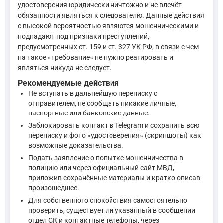
удостоверения юридически ничтожно и не влечёт
Статья 327. Подделка, изготовление или оборот поддельны
обязанности являться к следователю. Данные действия
с высокой вероятностью являются мошенническими и
Подделка официального документа, предоставляющего пр
подпадают под признаки преступлений,
—
Уголовный кодекс Российской Федерации, ст. 327
предусмотренных ст. 159 и ст. 327 УК РФ, в связи с чем
на такое «требование» не нужно реагировать и
являться никуда не следует.
Таким образом, из проанализированных норм следует, что:
Рекомендуемые действия
Вызов через Telegram без надлежащей повестки с указание
Не вступать в дальнейшую переписку с
Действия лица, которое под видом следователя пытается в
отправителем, не сообщать никакие личные,
Использование поддельного удостоверения или его фотогр
паспортные или банковские данные.
Заблокировать контакт в Telegram и сохранить всю
Иных релевантных норм из предоставленного контекста не тр
переписку и фото «удостоверения» (скриншоты) как
возможные доказательства.
Подать заявление о попытке мошенничества в
полицию или через официальный сайт МВД,
приложив сохранённые материалы и кратко описав
произошедшее.
Для собственного спокойствия самостоятельно
проверить, существует ли указанный в сообщении
отдел СК и контактные телефоны, через