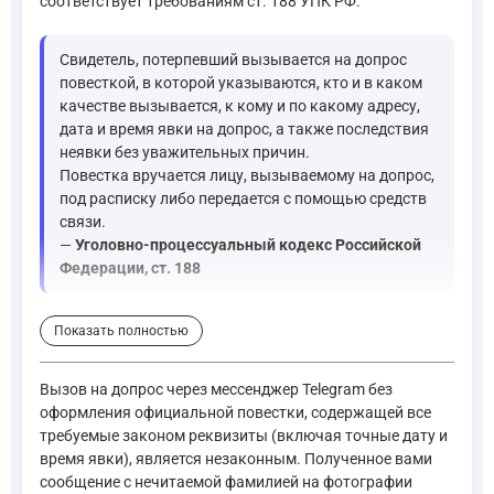
соответствует требованиям ст. 188 УПК РФ.
Свидетель, потерпевший вызывается на допрос
повесткой, в которой указываются, кто и в каком
качестве вызывается, к кому и по какому адресу,
дата и время явки на допрос, а также последствия
неявки без уважительных причин.
Повестка вручается лицу, вызываемому на допрос,
под расписку либо передается с помощью средств
связи.
—
Уголовно-процессуальный кодекс Российской
Федерации, ст. 188
Далее, действия неизвестного лица, которое, представившис
Показать полностью
Мошенничество, то есть хищение чужого имущества или при
Вызов на допрос через мессенджер Telegram без
—
Уголовный кодекс Российской Федерации, ст. 159
оформления официальной повестки, содержащей все
требуемые законом реквизиты (включая точные дату и
время явки), является незаконным. Полученное вами
Кроме того, фотография удостоверения, на котором фамилия 
сообщение с нечитаемой фамилией на фотографии