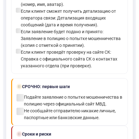
(номер, имя, аватар).
check_circle
Если клиент сможет получить детализацию от
оператора связи: Детализация входящих
сообщений (дата и время получения).
check_circle
Если заявление будет подано и принято:
Заявление в полицию о попытке мошенничества
(копия с отметкой о принятии).
check_circle
Если клиент проведёт проверку на сайте СК:
Справка с официального сайта СК о контактах
указанного отдела (при проверке).
bolt
СРОЧНО:
первые шаги
check_circle
Подайте заявление о попытке мошенничества в
полицию через официальный сайт МВД.
check_circle
Не сообщайте отправителю никакие личные,
паспортные или банковские данные.
schedule
Сроки и риски