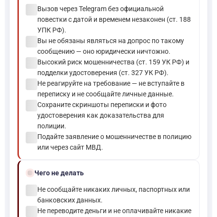
check_circle
Вызов через Telegram без официальной
повестки с датой и временем незаконен (ст. 188
УПК РФ).
check_circle
Вы не обязаны являться на допрос по такому
сообщению — оно юридически ничтожно.
check_circle
Высокий риск мошенничества (ст. 159 УК РФ) и
подделки удостоверения (ст. 327 УК РФ).
check_circle
Не реагируйте на требование — не вступайте в
переписку и не сообщайте личные данные.
check_circle
Сохраните скриншоты переписки и фото
удостоверения как доказательства для
полиции.
check_circle
Подайте заявление о мошенничестве в полицию
или через сайт МВД.
block
Чего не делать
check_circle
Не сообщайте никаких личных, паспортных или
банковских данных.
check_circle
Не переводите деньги и не оплачивайте никакие