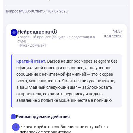
Вопрос №86050
Ответы: 1
07.07.2026
balance
Нейроадвокат
14:57
07.07.2026
Уголовный процесс (защита на следствии и в
суде)
·
Нужен документ
Краткий ответ.
Вызов на допрос через Telegram без
официальной повестки незаконен, а полученное
сообщение с нечитаемой фамилией — это, скорее
всего, мошенничество. Являться никуда не нужно,
а ваш главный следующий шаг — заблокировать
отправителя, сохранить переписку и подать
заявление о попытке мошенничества в полицию.
checklist
Рекомендуемые действия
Не реагируйте на сообщение и не вступайте в
1
переписку с отправителем.