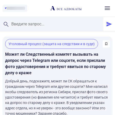
Главная
/
Уголовный процесс (защита на следствии и в суде)
Смотреть заданные вопросы
/
Задать вопрос
Может ли Следственный комитет вызывать на
допрос через Telegram или соцсети, если прислали
фото удостоверения и требуют явиться по старому
делу о краже
Добрый день, подскажите, может ли СК обращаться к
гражданам через Telegram или другие соцсети? Мне написал
якобы следователь из региона Сибири, прислал фото своего
удостоверения (но фамилия еле читается) и требует явиться
на допрос по старому делу о краже. В уведомлении указан
адрес отдела, но я не уверен - это вообще законно? Или это
точно мошенники? Заранее спасибо.