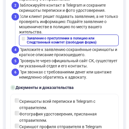
Заблокируйте контакт в Telegram и сохраните
2
скриншоты переписки и фото удостоверения.
Если клиент решит подавать заявление, а не только
3
проверять информацию: Подайте заявление о
мошенничестве в полицию по месту вашего
жительства.
Заявление о преступлении в полицию или
description
Следственный комитет (свободная форма)
Приложите к заявлению сохранённые скриншоты и
4
краткое описание произошедшего.
Проверьте через официальный сайт СК, существует
5
ли указанный отдел и его контакты.
При звонках с требованиями денег или шантаже
6
немедленно обратитесь к адвокату.
folder_open
Документы и доказательства
check_circle
Скриншоты всей переписки в Telegram с
отправителем.
check_circle
Фотография удостоверения, присланная
отправителем.
check_circle
Скриншот профиля отправителя в Telegram