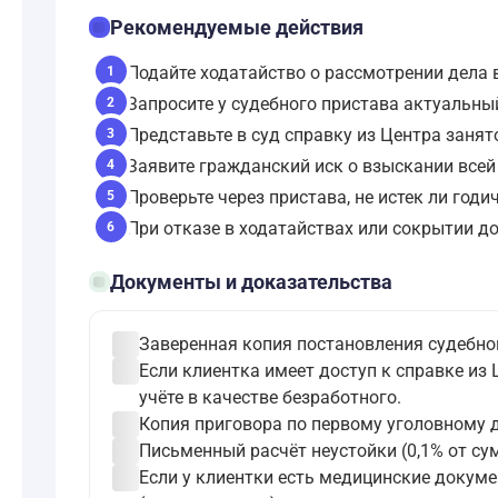
checklist
Рекомендуемые действия
Подайте ходатайство о рассмотрении дела 
1
Запросите у судебного пристава актуальны
2
Представьте в суд справку из Центра занят
3
Заявите гражданский иск о взыскании всей
4
Проверьте через пристава, не истек ли го
5
При отказе в ходатайствах или сокрытии 
6
folder_open
Документы и доказательства
check_circle
Заверенная копия постановления судебног
check_circle
Если клиентка имеет доступ к справке из
учёте в качестве безработного.
check_circle
Копия приговора по первому уголовному д
check_circle
Письменный расчёт неустойки (0,1% от су
check_circle
Если у клиентки есть медицинские докуме