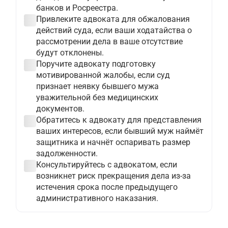
банков и Росреестра.
check_circle
Привлеките адвоката для обжалования
действий суда, если ваши ходатайства о
рассмотрении дела в ваше отсутствие
будут отклонены.
check_circle
Поручите адвокату подготовку
мотивированной жалобы, если суд
признает неявку бывшего мужа
уважительной без медицинских
документов.
check_circle
Обратитесь к адвокату для представления
ваших интересов, если бывший муж наймёт
защитника и начнёт оспаривать размер
задолженности.
check_circle
Консультируйтесь с адвокатом, если
возникнет риск прекращения дела из-за
истечения срока после предыдущего
административного наказания.