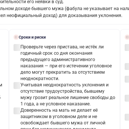
жительности его неявки в суд.
альном доходе бывшего мужа (фабула не указывает на нал
ел неофициальный доход) для доказывания уклонения.
schedule
bloc
Сроки и риски
check_circle
check_c
Проверьте через пристава, не истёк ли
годичный срок со дня окончания
предыдущего административного
check_c
наказания — при его истечении уголовное
дело могут прекратить за отсутствием
check_c
неоднократности.
check_circle
м
Учитывая неоднократность уклонения и
отсутствие трудоустройства, бывшему
check_c
б
мужу грозит реальное лишение свободы до
1 года, а не условное наказание.
check_circle
Доверенность на мать не делает её
check_c
защитником в уголовном деле и не
освобождает бывшего мужа от личной