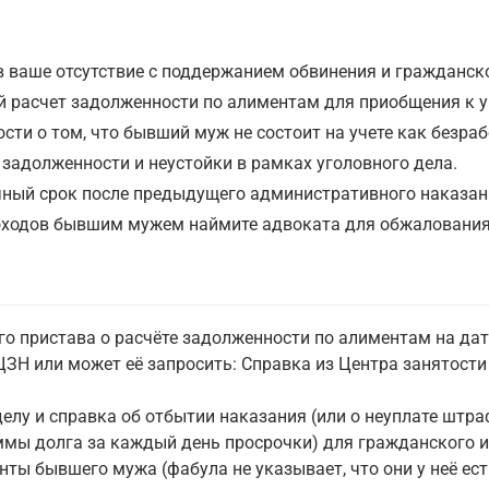
в ваше отсутствие с поддержанием обвинения и гражданско
й расчет задолженности по алиментам для приобщения к у
ости о том, что бывший муж не состоит на учете как безра
 задолженности и неустойки в рамках уголовного дела.
дичный срок после предыдущего административного наказан
доходов бывшим мужем наймите адвоката для обжалования
о пристава о расчёте задолженности по алиментам на дат
 ЦЗН или может её запросить: Справка из Центра занятост
елу и справка об отбытии наказания (или о неуплате штра
ммы долга за каждый день просрочки) для гражданского и
нты бывшего мужа (фабула не указывает, что они у неё е