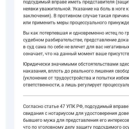
подсудимый вправе иметь представителя (защитн
неявки уважительной. Указание на боль в ноге 
заключения). В противном случае такая причин
или применить меры процессуального принужде
Вы как потерпевшая и одновременно истец по г
судебном разбирательстве, представление доказ
в суд сама по себе не влечет для вас негативны
означает, что на данный момент ваше присутств
Юридически значимыми обстоятельствами здесь
наказания, вплоть до реального лишения свобо
(уклонение от трудоустройства и попытки избеж
ответственности, а лишь регулирует процессуал
Согласно статье 47 УПК РФ, подсудимый вправе
свидания с нотариусом для удостоверения дове
бывшего мужа для представления его интересов
что по уголовному делу защиту подсудимого осу