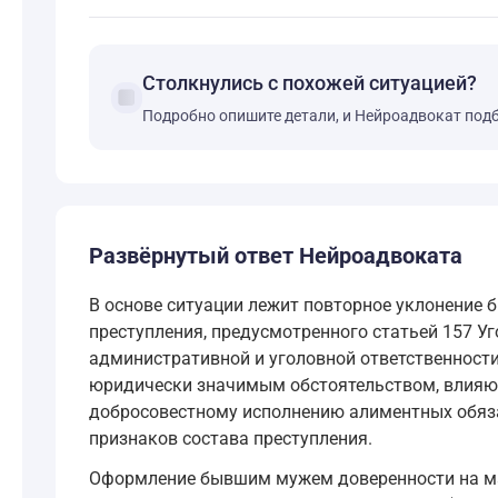
Столкнулись с похожей ситуацией?
forum
Подробно опишите детали, и Нейроадвокат под
Развёрнутый ответ Нейроадвоката
В основе ситуации лежит повторное уклонение б
преступления, предусмотренного статьей 157 У
административной и уголовной ответственности 
юридически значимым обстоятельством, влияющ
добросовестному исполнению алиментных обязат
признаков состава преступления.
Оформление бывшим мужем доверенности на мать