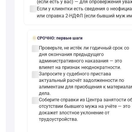
(если есть у вас) — для опровержения ува
check_circle
Если у клиентки есть сведения о неофици
или справка 2-НДФЛ (если бывший муж им
bolt
СРОЧНО:
первые шаги
check_circle
Проверьте, не истёк ли годичный срок со
дня окончания предыдущего
административного наказания — это
влияет на признак неоднократности.
check_circle
Запросите у судебного пристава
актуальный расчёт задолженности по
алиментам для приобщения к материала
дела.
check_circle
Соберите справки из Центра занятости о
отсутствии бывшего мужа на учёте — это
докажет злостное уклонение от
трудоустройства.