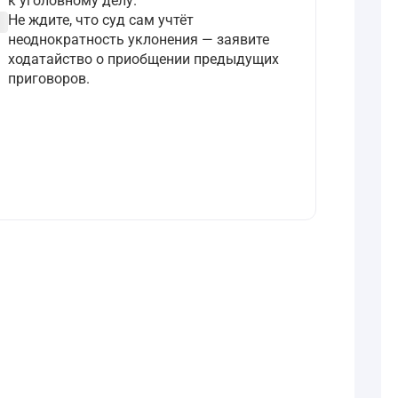
к уголовному делу.
ircle
Не ждите, что суд сам учтёт
неоднократность уклонения — заявите
ходатайство о приобщении предыдущих
приговоров.