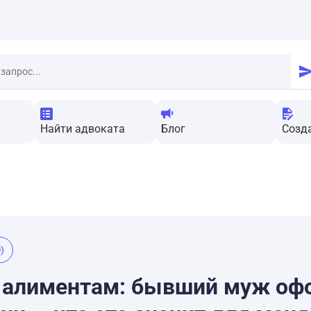
Найти адвоката
Блог
Созд
)
о алиментам: бывший муж оф