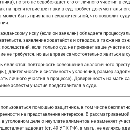
ика), но это не освобождает его от личного участия в суд
как на препятствие для явки в суд требует документально
а может быть признана неуважительной, что позволит суду
ния.
ражданскому иску (если он заявлен) обладаете процессуал
ательств, заявление ходатайств и отводов, а также на оз
х последствий, если только суд не признает ваше участие 
ие не требуется, но вы вправе самостоятельно явиться в с
 являются: повторность совершения аналогичного престу
ды), длительность и системность уклонения, размер задол
ать личного участия в процессе). Доверенность на мать са
ьные аспекты участия представителя в суде.
 пользоваться помощью защитника, в том числе бесплатно
ренности на представление интересов. В рассматриваемо
 в уголовном деле о неуплате алиментов не заменяет учас
ществляет адвокат (ст. 49 УПК РФ), а мать, не являясь ад