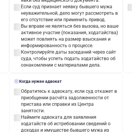
явки без медицинского документа.
check_circle
check_c
Если суд признает неявку бывшего мужа
неуважительной, дело могут рассмотреть в
его отсутствие или применить привод.
check_circle
Вы вправе не являться без вызова, но ваше
активное участие (показания, ходатайства)
может повлиять на размер взыскания и
информированность о процессе.
check_circle
Контролируйте даты заседаний через сайт
суда, чтобы успеть подать ходатайство об
ознакомлении с материалами дела.
gavel
Когда нужен адвокат
check_circle
Обратитесь к адвокату, если суд откажет в
приобщении расчёта задолженности от
пристава или справки из Центра
занятости.
check_circle
Наймите адвоката для заявления
ходатайств об истребовании сведений о
доходах и имуществе бывшего мужа из