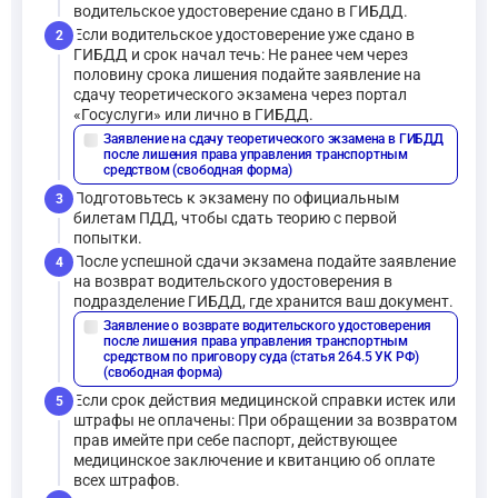
водительское удостоверение сдано в ГИБДД.
Если водительское удостоверение уже сдано в
2
ГИБДД и срок начал течь: Не ранее чем через
половину срока лишения подайте заявление на
сдачу теоретического экзамена через портал
«Госуслуги» или лично в ГИБДД.
Заявление на сдачу теоретического экзамена в ГИБДД
description
после лишения права управления транспортным
средством (свободная форма)
Подготовьтесь к экзамену по официальным
3
билетам ПДД, чтобы сдать теорию с первой
попытки.
После успешной сдачи экзамена подайте заявление
4
на возврат водительского удостоверения в
подразделение ГИБДД, где хранится ваш документ.
Заявление о возврате водительского удостоверения
description
после лишения права управления транспортным
средством по приговору суда (статья 264.5 УК РФ)
(свободная форма)
Если срок действия медицинской справки истек или
5
штрафы не оплачены: При обращении за возвратом
прав имейте при себе паспорт, действующее
медицинское заключение и квитанцию об оплате
всех штрафов.