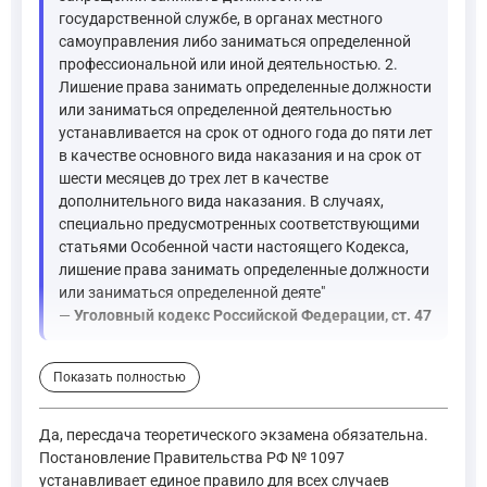
государственной службе, в органах местного
самоуправления либо заниматься определенной
профессиональной или иной деятельностью. 2.
Лишение права занимать определенные должности
или заниматься определенной деятельностью
устанавливается на срок от одного года до пяти лет
в качестве основного вида наказания и на срок от
шести месяцев до трех лет в качестве
дополнительного вида наказания. В случаях,
специально предусмотренных соответствующими
статьями Особенной части настоящего Кодекса,
лишение права занимать определенные должности
или заниматься определенной деяте"
—
Уголовный кодекс Российской Федерации, ст. 47
Уголовно-исполнительный кодекс регулирует порядок исполнен
Показать полностью
"Статья 33. Порядок исполнения наказания в виде лишени
Да, пересдача теоретического экзамена обязательна.
—
Уголовно-исполнительный кодекс Российской Федерации
Постановление Правительства РФ № 1097
устанавливает единое правило для всех случаев