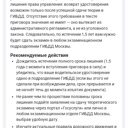
лишения права управления: возврат удостоверения
"Статья 34. Обязанности администрации организаций, в к
возможен только после успешной сдачи теории в
—
Уголовно-исполнительный кодекс Российской Федерации
ГИБДД. Отсутствие этого требования в тексте
приговора значения не имеет — оно вытекает из
административного регламента, а не из уголовного
Постановление Правительства РФ от 24.10.2014 N 1097 устан
закона. Следовательно, по истечении 1,5 лет вам нужно
будет сдать экзамен в любом экзаменационном
"Постановление Правительства РФ от 24.10.2014 N 1097 (
подразделении ГИБДД Москвы.
—
Постановление Правительства РФ от 24.10.2014 N 1097, 
Рекомендуемые действия
Дождитесь истечения полного срока лишения (1,5
года с момента вступления приговора в силу) и
"Постановление Правительства РФ от 24.10.2014 N 1097 (
убедитесь, что ваше водительское удостоверение
—
Постановление Правительства РФ от 24.10.2014 N 1097, 
сдано в подразделение ГИБДД (если вы этого не
сделали при возбуждении дела, срок прерывается и
не начнёт течь до момента изъятия документа).
Предоставленные приказы МВД (от 21.12.2019 N 950 и от 20.
Не ранее чем по прошествии половины срока
Таким образом, в имеющемся блоке нормативных актов отсутс
лишения подайте заявление на сдачу теоретического
экзамена через портал «Госуслуги» или лично в
любом экзаменационном отделе ГИБДД Москвы,
выбрав удобную дату.
Изучите актуальные правила дорожного движения и