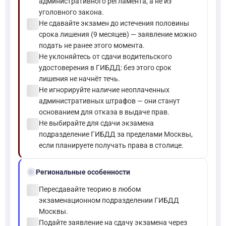
административного регламента, а не из
уголовного закона.
check_circle
Не сдавайте экзамен до истечения половины
срока лишения (9 месяцев) — заявление можно
подать не ранее этого момента.
check_circle
Не уклоняйтесь от сдачи водительского
удостоверения в ГИБДД: без этого срок
лишения не начнёт течь.
check_circle
Не игнорируйте наличие неоплаченных
административных штрафов — они станут
основанием для отказа в выдаче прав.
check_circle
Не выбирайте для сдачи экзамена
подразделение ГИБДД за пределами Москвы,
если планируете получать права в столице.
location_on
Региональные особенности
check_circle
Пересдавайте теорию в любом
экзаменационном подразделении ГИБДД
Москвы.
check_circle
Подайте заявление на сдачу экзамена через