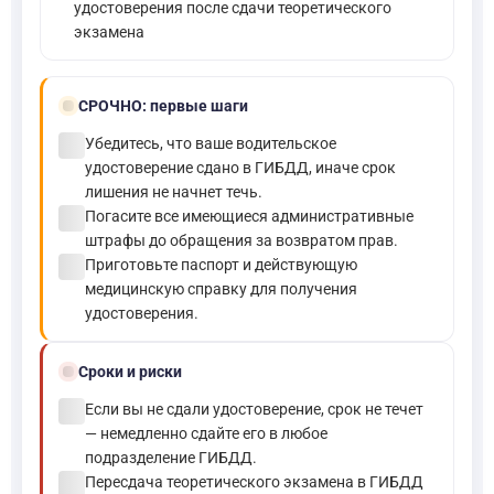
удостоверения после сдачи теоретического
экзамена
bolt
СРОЧНО:
первые шаги
check_circle
Убедитесь, что ваше водительское
удостоверение сдано в ГИБДД, иначе срок
лишения не начнет течь.
check_circle
Погасите все имеющиеся административные
штрафы до обращения за возвратом прав.
check_circle
Приготовьте паспорт и действующую
медицинскую справку для получения
удостоверения.
schedule
Сроки и риски
check_circle
Если вы не сдали удостоверение, срок не течет
— немедленно сдайте его в любое
подразделение ГИБДД.
check_circle
Пересдача теоретического экзамена в ГИБДД