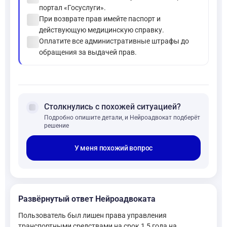
портал «Госуслуги».
check_circle
При возврате прав имейте паспорт и
действующую медицинскую справку.
check_circle
Оплатите все административные штрафы до
обращения за выдачей прав.
forum
Столкнулись с похожей ситуацией?
Подробно опишите детали, и Нейроадвокат подберёт
решение
У меня похожий вопрос
Развёрнутый ответ Нейроадвоката
Пользователь был лишен права управления
транспортными средствами на срок 1,5 года на