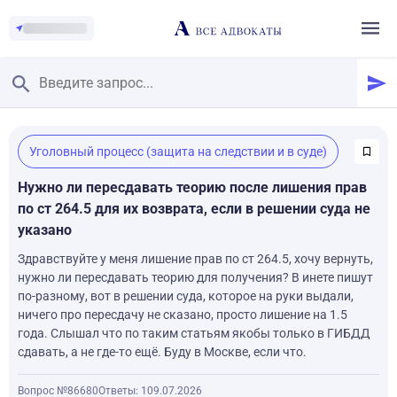
Главная
/
Уголовный процесс (защита на следствии и в суде)
Смотреть заданные вопросы
/
Задать вопрос
Нужно ли пересдавать теорию после лишения прав
по ст 264.5 для их возврата, если в решении суда не
указано
Здравствуйте у меня лишение прав по ст 264.5, хочу вернуть,
нужно ли пересдавать теорию для получения? В инете пишут
по-разному, вот в решении суда, которое на руки выдали,
ничего про пересдачу не сказано, просто лишение на 1.5
года. Слышал что по таким статьям якобы только в ГИБДД
сдавать, а не где-то ещё. Буду в Москве, если что.
Вопрос №86680
Ответы: 1
09.07.2026