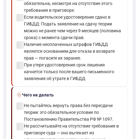
обязательна, несмотря на отсутствие этого
требования в приговоре.
check_circle
Если водительское удостоверение сдано в
ГИБДД: Подать заявление на сдачу теории
можно не ранее чем через 9 месяцев (половина
срока) с момента сдачи прав.
check_circle
Наличие неоплаченных штрафов ГИБДД
является основанием для отказа в возврате
прав — погасите их заранее.
check_circle
При утере удостоверения срок лишения
начнется только после вашего письменного
заявления об утрате в ГИБДД.
block
Чего не делать
check_circle
Не пытайтесь вернуть права без пересдачи
теории: это обязательное условие по
Постановлению Правительства РФ № 1097.
check_circle
Не рассчитывайте на отсутствие требования в
приговоре суда — оно вытекает из