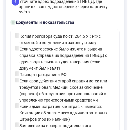
Уточните адрес подразделения ГИБДД, где
6
хранится ваше удостоверение, через карточку
учёта.
folder_open
Документы и доказательства
check_circle
Копия приговора суда по ст. 264.5 УК РФ с
отметкой о вступлении в законную силу
check_circle
Если удостоверение было изъято и выдана
справка: Справка из подразделения ГИБДД о
сдаче водительского удостоверения (если
документ был изъят)
check_circle
Паспорт гражданина РФ
check_circle
Если срок действия старой справки истек или
требуется новая: Медицинское заключение
(справка) об отсутствии противопоказаний к
управлению транспортными средствами
check_circle
Если административные штрафы имеются:
Квитанции об оплате всех административных
штрафов (при их наличии)
check_circle
Заявление на возврат водительского