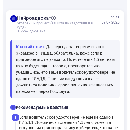
balance
Нейроадвокат
06:23
09.07.2026
Уголовный процесс (защита на следствии и в
суде)
·
Нужен документ
Краткий ответ.
Да, пересдача теоретического
экзамена в ГИБДД обязательна, даже если в
приговоре это не указано. По истечении 1,5 лет вам
нужно будет сдать теорию, предварительно
убедившись, что ваше водительское удостоверение
сдано в ГИБДД. Главный следующий шаг —
дождаться половины срока лишения и записаться
на экзамен через Госуслуги.
checklist
Рекомендуемые действия
Если водительское удостоверение еще не сдано в
1
ГИБДД: Дождитесь истечения 1,5 лет с момента
вступления приговора в силу и убедитесь, что ваше