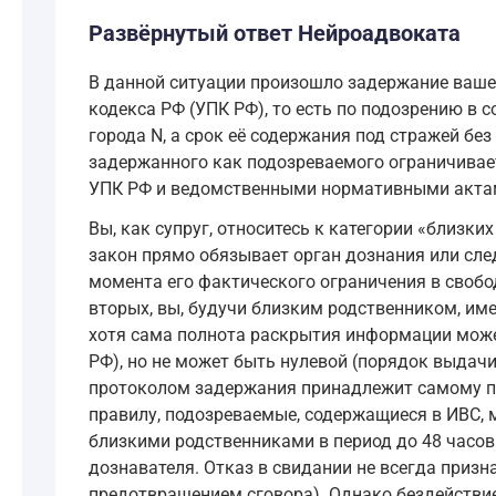
Развёрнутый ответ Нейроадвоката
В данной ситуации произошло задержание вашей
кодекса РФ (УПК РФ), то есть по подозрению в
города N, а срок её содержания под стражей бе
задержанного как подозреваемого ограничивает
УПК РФ и ведомственными нормативными актам
Вы, как супруг, относитесь к категории «близки
закон прямо обязывает орган дознания или сле
момента его фактического ограничения в свобо
вторых, вы, будучи близким родственником, име
хотя сама полнота раскрытия информации может
РФ), но не может быть нулевой (порядок выдачи
протоколом задержания принадлежит самому под
правилу, подозреваемые, содержащиеся в ИВС, 
близкими родственниками в период до 48 часов 
дознавателя. Отказ в свидании не всегда приз
предотвращением сговора). Однако бездействие 