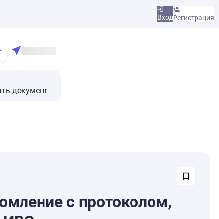
Вход
Регистрация
ать документ
комление с протоколом,