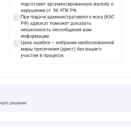
подготовит аргументированную жалобу о
нарушении ст. 96 УПК РФ.
check_circle
При подаче административного иска (КАС
РФ) адвокат поможет доказать
незаконность несообщения вам
информации.
check_circle
Цена ошибки — избрание необоснованной
меры пресечения (арест) без вашего
участия в процессе.
берёт решение