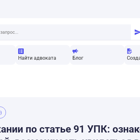
Найти адвоката
Блог
Созд
)
ании по статье 91 УПК: озна