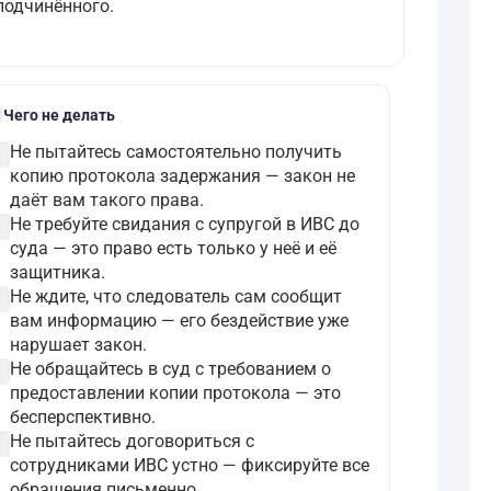
подчинённого.
k
Чего не делать
ircle
Не пытайтесь самостоятельно получить
копию протокола задержания — закон не
даёт вам такого права.
ircle
Не требуйте свидания с супругой в ИВС до
суда — это право есть только у неё и её
защитника.
ircle
Не ждите, что следователь сам сообщит
вам информацию — его бездействие уже
нарушает закон.
ircle
Не обращайтесь в суд с требованием о
предоставлении копии протокола — это
бесперспективно.
ircle
Не пытайтесь договориться с
сотрудниками ИВС устно — фиксируйте все
обращения письменно.