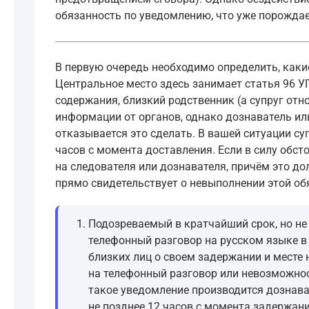
обязанность по уведомлению, что уже порождае
В первую очередь необходимо определить, как
Центральное место здесь занимает статья 96 УП
содержания, близкий родственник (а супруг отн
информации от органов, однако дознаватель ил
отказывается это сделать. В вашей ситуации су
часов с момента доставления. Если в силу обст
на следователя или дознавателя, причём это до
прямо свидетельствует о невыполнении этой об
Подозреваемый в кратчайший срок, но не 
телефонный разговор на русском языке в 
близких лиц о своем задержании и месте 
на телефонный разговор или невозможнос
такое уведомление производится дознават
не позднее 12 часов с момента задержан