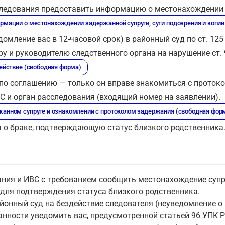
следования предоставить информацию о местонахождении с
рмации о местонахождении задержанной супруги, сути подозрения и копи
омление вас в 12-часовой срок) в районный суд по ст. 125
у и руководителю следственного органа на нарушение ст. 
действие (свободная форма)
 по соглашению — только он вправе знакомиться с проток
 и орган расследования (входящий номер на заявлении).
жанном супруге и ознакомлении с протоколом задержания (свободная фор
 о браке, подтверждающую статус близкого родственника
ния и ИВС с требованием сообщить местонахождение супру
для подтверждения статуса близкого родственника.
йонный суд на бездействие следователя (неуведомление о
нности уведомить вас, предусмотренной статьей 96 УПК Р