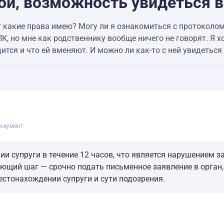
й, возможность увидеться в
уг какие права имею? Могу ли я ознакомиться с протоколом
, но мне как родственнику вообще ничего не говорят. Я хо
тся и что ей вменяют. И можно ли как-то с ней увидеться д
окумент
и супруги в течение 12 часов, что является нарушением з
ующий шаг — срочно подать письменное заявление в орган,
стонахождении супруги и сути подозрения.