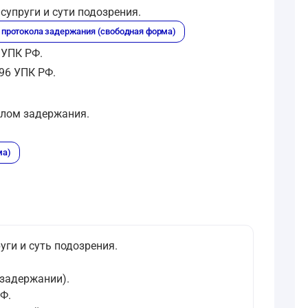
упруги и сути подозрения.
и протокола задержания (свободная форма)
 УПК РФ.
96 УПК РФ.
олом задержания.
ма)
.
ги и суть подозрения.
 задержании).
Ф.