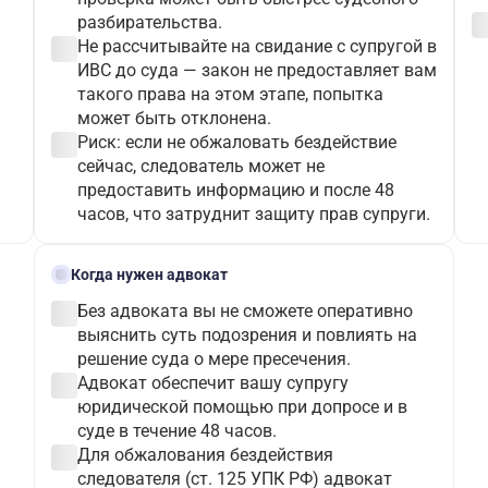
check_c
разбирательства.
check_circle
Не рассчитывайте на свидание с супругой в
ИВС до суда — закон не предоставляет вам
такого права на этом этапе, попытка
может быть отклонена.
check_circle
Риск: если не обжаловать бездействие
сейчас, следователь может не
предоставить информацию и после 48
часов, что затруднит защиту прав супруги.
gavel
Когда нужен адвокат
check_circle
Без адвоката вы не сможете оперативно
выяснить суть подозрения и повлиять на
решение суда о мере пресечения.
check_circle
Адвокат обеспечит вашу супругу
юридической помощью при допросе и в
суде в течение 48 часов.
check_circle
Для обжалования бездействия
следователя (ст. 125 УПК РФ) адвокат