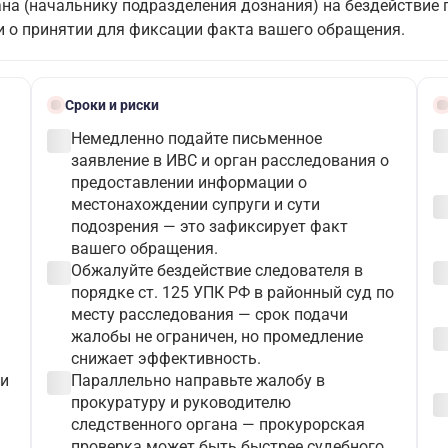
на (начальнику подразделения дознания) на бездействие 
 о принятии для фиксации факта вашего обращения.
schedule
bloc
Сроки и риски
check_circle
check_c
Немедленно подайте письменное
заявление в ИВС и орган расследования о
предоставлении информации о
check_c
местонахождении супруги и сути
подозрения — это зафиксирует факт
вашего обращения.
check_circle
check_c
Обжалуйте бездействие следователя в
порядке ст. 125 УПК РФ в районный суд по
месту расследования — срок подачи
check_c
жалобы не ограничен, но промедление
снижает эффективность.
check_circle
и
Параллельно направьте жалобу в
check_c
прокуратуру и руководителю
следственного органа — прокурорская
проверка может быть быстрее судебного