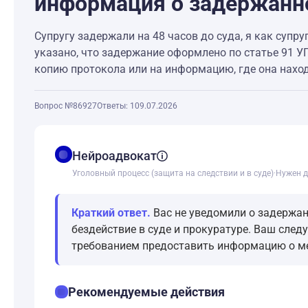
информация о задержанно
Супругу задержали на 48 часов до суда, я как супр
указано, что задержание оформлено по статье 91 УПК
копию протокола или на информацию, где она находи
Вопрос №86927
Ответы: 1
09.07.2026
balance
Нейроадвокат
Уголовный процесс (защита на следствии и в суде)
·
Нужен д
Краткий ответ.
Вас не уведомили о задержани
бездействие в суде и прокуратуре. Ваш след
требованием предоставить информацию о ме
checklist
Рекомендуемые действия