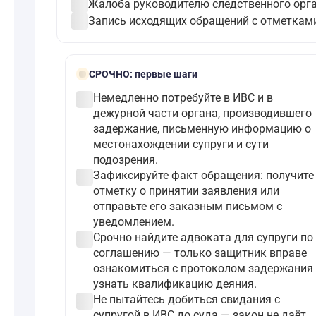
check_circle
Жалоба руководителю следственного орга
check_circle
Запись исходящих обращений с отметками
bolt
СРОЧНО:
первые шаги
check_circle
Немедленно потребуйте в ИВС и в
дежурной части органа, производившего
задержание, письменную информацию о
местонахождении супруги и сути
подозрения.
check_circle
Зафиксируйте факт обращения: получите
отметку о принятии заявления или
отправьте его заказным письмом с
уведомлением.
check_circle
Срочно найдите адвоката для супруги по
соглашению — только защитник вправе
ознакомиться с протоколом задержания 
узнать квалификацию деяния.
check_circle
Не пытайтесь добиться свидания с
супругой в ИВС до суда — закон не даёт