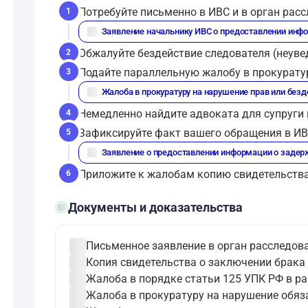
Потребуйте письменно в ИВС и в орган рас
1
description
Заявление начальнику ИВС о предоставлении инфо
Обжалуйте бездействие следователя (неувед
2
Подайте параллельную жалобу в прокуратур
3
description
Жалоба в прокуратуру на нарушение прав или без
Немедленно найдите адвоката для супруги
4
Зафиксируйте факт вашего обращения в ИВС
5
description
Заявление о предоставлении информации о задер
Приложите к жалобам копию свидетельства
6
folder_open
Документы и доказательства
check_circle
Письменное заявление в орган расследова
check_circle
Копия свидетельства о заключении брака 
check_circle
Жалоба в порядке статьи 125 УПК РФ в ра
check_circle
Жалоба в прокуратуру на нарушение обяза