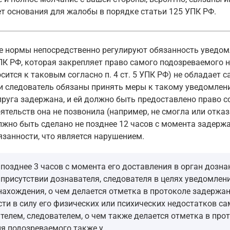
т основания для жалобы в порядке статьи 125 УПК РФ.
ие нормы непосредственно регулируют обязанность уведом
К РФ, которая закрепляет право самого подозреваемого на
осится к таковым согласно п. 4 ст. 5 УПК РФ) не обладает
и следователь обязаны принять меры к такому уведомлен
пруга задержана, и ей должно быть предоставлено право 
оятельств она не позвонила (например, не смогла или отка
лжно быть сделано не позднее 12 часов с момента задержа
язанности, что является нарушением.
позднее 3 часов с момента его доставления в орган дозна
присутствии дознавателя, следователя в целях уведомлен
нахождения, о чем делается отметка в протоколе задержан
ти в силу его физических или психических недостатков с
елем, следователем, о чем также делается отметка в про
ия подозреваемого также у