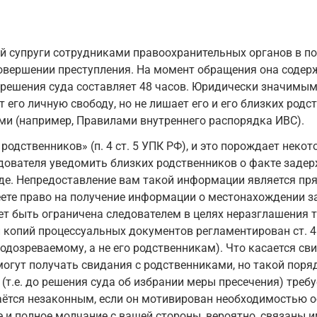
 супруги сотрудниками правоохранительных органов в по
 совершении преступления. На момент обращения она содер
з решения суда составляет 48 часов. Юридически значимым 
 его личную свободу, но не лишает его и его близких род
и (например, Правилами внутреннего распорядка ИВС).
х родственников» (п. 4 ст. 5 УПК РФ), и это порождает нек
дователя уведомить близких родственников о факте задер
де. Непредоставление вам такой информации является пр
ете право на получение информации о местонахождении за
 быть ограничена следователем в целях неразглашения т
 копий процессуальных документов регламентирован ст. 4
озреваемому, а не его родственникам). Что касается сви
могут получать свидания с родственниками, но такой поря
(т.е. до решения суда об избрании меры пресечения) треб
наётся незаконным, если он мотивирован необходимостью о
и полное молчание с вашей стороны, вероятно, связаны и