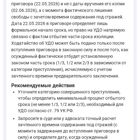
Условно-досрочное освобождение может быть применено 
приговора (22.05.2026) и не с даты вручения его копии
—
Уголовный кодекс Российской Федерации, ст.79
(02.06.2026), а с момента фактического лишения
свободы с зачетом времени содержания под стражей.
Дата 22.05.2026 в приговоре определяет лишь
Невступление приговора в законную силу непосредственно вли
формальное начало срока, но право на УДО напрямую
связано с фактом отбытия части срока изоляции.
Статья 389.4. Сроки апелляционного обжалования приговор
Ходатайство об УДО может быть подано только после
—
Уголовно-процессуальный кодекс Российской Федерации
вступления приговора в законную силу и после того, как
осужденный фактически отбудет установленную
законом часть срока (1/3, 1/2 или 2/3 в зависимости от
категории преступления), исчисляемую с учетом
Статья 390. Вступление приговора в законную силу и обра
зачтенного времени предварительного заключения.
Приговор суда первой инстанции вступает в законную с
Рекомендуемые действия
В случае подачи жалобы, представления в апелляционно
Уточните категорию совершенного преступления,
Приговор обращается к исполнению судом первой инстан
чтобы определить минимальный процент отбытого
—
Уголовно-процессуальный кодекс Российской Федер
срока (не менее 1/3, 1/2 или 2/3), необходимый для
УДО согласно ст. 79 УК РФ.
Запросите в суде или у адвоката точный расчет
Из приведенных норм следует, что срок наказания для целей
зачтенного времени содержания под стражей (с
момента задержания до вступления приговора в
силу) и определите дату, когда осужденный