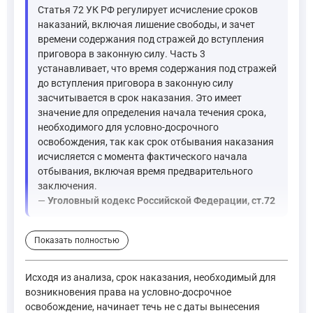
Статья 72 УК РФ регулирует исчисление сроков
наказаний, включая лишение свободы, и зачет
времени содержания под стражей до вступления
приговора в законную силу. Часть 3
устанавливает, что время содержания под стражей
до вступления приговора в законную силу
засчитывается в срок наказания. Это имеет
значение для определения начала течения срока,
необходимого для условно-досрочного
освобождения, так как срок отбывания наказания
исчисляется с момента фактического начала
отбывания, включая время предварительного
заключения.
—
Уголовный кодекс Российской Федерации, ст.72
Статья 79 УК РФ устанавливает минимальные сроки фактическо
Показать полностью
Статья 79. Условно-досрочное освобождение от отбывани
Исходя из анализа, срок наказания, необходимый для
возникновения права на условно-досрочное
Лицо, отбывающее содержание в дисциплинарной воинск
освобождение, начинает течь не с даты вынесения