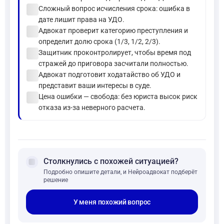
check_circle
Сложный вопрос исчисления срока: ошибка в
дате лишит права на УДО.
check_circle
Адвокат проверит категорию преступления и
определит долю срока (1/3, 1/2, 2/3).
check_circle
Защитник проконтролирует, чтобы время под
стражей до приговора засчитали полностью.
check_circle
Адвокат подготовит ходатайство об УДО и
представит ваши интересы в суде.
check_circle
Цена ошибки — свобода: без юриста высок риск
отказа из-за неверного расчета.
forum
Столкнулись с похожей ситуацией?
Подробно опишите детали, и Нейроадвокат подберёт
решение
У меня похожий вопрос