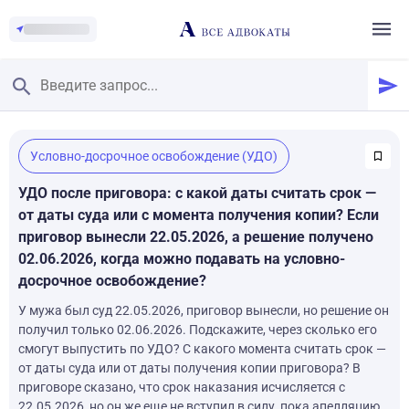
Главная
/
Условно-досрочное освобождение (УДО)
Смотреть заданные вопросы
/
Задать вопрос
УДО после приговора: с какой даты считать срок —
от даты суда или с момента получения копии? Если
приговор вынесли 22.05.2026, а решение получено
02.06.2026, когда можно подавать на условно-
досрочное освобождение?
У мужа был суд 22.05.2026, приговор вынесли, но решение он
получил только 02.06.2026. Подскажите, через сколько его
смогут выпустить по УДО? С какого момента считать срок —
от даты суда или от даты получения копии приговора? В
приговоре сказано, что срок наказания исчисляется с
22.05.2026, но он же еще не вступил в силу, пока апелляцию