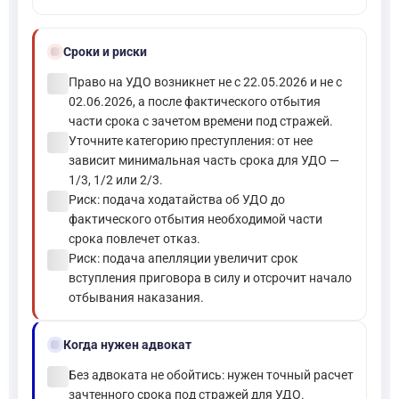
schedule
Сроки и риски
check_circle
Право на УДО возникнет не с 22.05.2026 и не с
02.06.2026, а после фактического отбытия
части срока с зачетом времени под стражей.
check_circle
Уточните категорию преступления: от нее
зависит минимальная часть срока для УДО —
1/3, 1/2 или 2/3.
check_circle
Риск: подача ходатайства об УДО до
фактического отбытия необходимой части
срока повлечет отказ.
check_circle
Риск: подача апелляции увеличит срок
вступления приговора в силу и отсрочит начало
отбывания наказания.
gavel
Когда нужен адвокат
check_circle
Без адвоката не обойтись: нужен точный расчет
зачтенного срока под стражей для УДО.