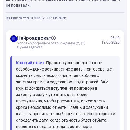
не подавали.
Вопрос №75701
Ответы: 1
12.06.2026
balance
Нейроадвокат
03:40
12.06.2026
Условно-досрочное освобождение (УДО)
·
Нужен адвокат
Краткий ответ.
Право на условно-досрочное
освобождение возникает не с даты приговора, а с
момента фактического лишения свободы с
зачетом времени содержания под стражей. Вам
нужно дождаться вступления приговора в
законную силу и уточнить категорию
преступления, чтобы рассчитать, какую часть
срока необходимо отбыть. Главный следующий
шаг — запросить точный расчет зачтенного срока и
определить дату, когда эта часть будет отбыта,
после чего подавать ходатайство через