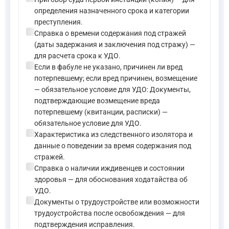
определения назначенного срока и категории
преступления.
check_circle
Справка о времени содержания под стражей
(даты задержания и заключения под стражу) —
для расчета срока к УДО.
check_circle
Если в фабуле не указано, причинен ли вред
потерпевшему; если вред причинен, возмещение
— обязательное условие для УДО: Документы,
подтверждающие возмещение вреда
потерпевшему (квитанции, расписки) —
обязательное условие для УДО.
check_circle
Характеристика из следственного изолятора и
данные о поведении за время содержания под
стражей.
check_circle
Справка о наличии иждивенцев и состоянии
здоровья — для обоснования ходатайства об
УДО.
check_circle
Документы о трудоустройстве или возможности
трудоустройства после освобождения — для
подтверждения исправления.