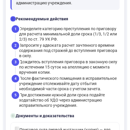
администрацию учреждения.
checklist
Рекомендуемые действия
Определите категорию преступления по приговору
1
для расчета минимальной доли срока (1/3, 1/2 или
2/3) по ст. 79 УК РФ.
Запросите у адвоката расчет зачтенного времени
2
содержания под стражей до вступления приговора
в силу.
Дождитесь вступления приговора в законную силу
3
по истечении 15 суток на апелляцию с момента
вручения копии.
После фактического помещения в исправительное
4
учреждение отслеживайте дату отбытия
необходимой части срока с учетом зачета.
При достижении нужной доли срока подайте
5
ходатайство об УДО через администрацию
исправительного учреждения.
folder_open
Документы и доказательства
check_circle
Приговор суда первой инстанции (копия) — для