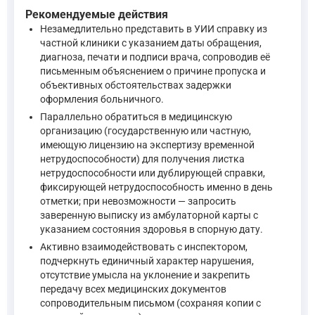
Статья 73 УК РФ, на которую вы ссылались, лишь в общем ви
Рекомендуемые действия
Что касается главного вопроса — может ли справка из частн
Незамедлительно представить в УИИ справку из
частной клиники с указанием даты обращения,
диагноза, печати и подписи врача, сопроводив её
письменным объяснением о причине пропуска и
объективных обстоятельствах задержки
оформления больничного.
Параллельно обратиться в медицинскую
организацию (государственную или частную,
имеющую лицензию на экспертизу временной
нетрудоспособности) для получения листка
нетрудоспособности или дублирующей справки,
фиксирующей нетрудоспособность именно в день
отметки; при невозможности — запросить
заверенную выписку из амбулаторной карты с
указанием состояния здоровья в спорную дату.
Активно взаимодействовать с инспектором,
подчеркнуть единичный характер нарушения,
отсутствие умысла на уклонение и закрепить
передачу всех медицинских документов
сопроводительным письмом (сохраняя копии с