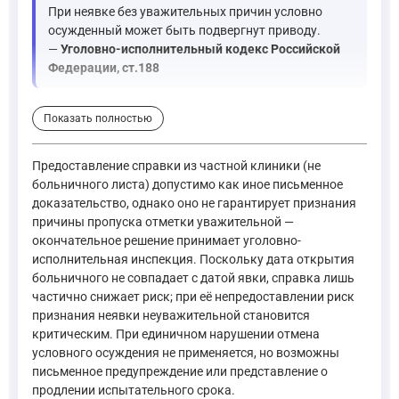
При неявке без уважительных причин условно
осужденный может быть подвергнут приводу.
—
Уголовно-исполнительный кодекс Российской
Федерации, ст.188
Далее, если инспекция сочтет вашу неявку необоснованной, о
Показать полностью
При уклонении условно осужденного от исполнения воз
Предоставление справки из частной клиники (не
В случае неисполнения условно осужденным указанных в
больничного листа) допустимо как иное письменное
доказательство, однако оно не гарантирует признания
Если условно осужденный в течение испытательного сро
причины пропуска отметки уважительной —
—
Уголовно-исполнительный кодекс Российской Федер
окончательное решение принимает уголовно-
исполнительная инспекция. Поскольку дата открытия
больничного не совпадает с датой явки, справка лишь
В свою очередь, статья 74 УК РФ устанавливает материально
частично снижает риск; при её непредоставлении риск
признания неявки неуважительной становится
Если условно осужденный в течение испытательного сро
критическим. При единичном нарушении отмена
—
Уголовный кодекс Российской Федерации, ст.74
условного осуждения не применяется, но возможны
письменное предупреждение или представление о
продлении испытательного срока.