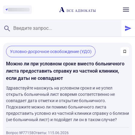
Главная
/
Условно-досрочное освобождение (УДО)
Смотреть заданные вопросы
/
Задать вопрос
Можно ли при условном сроке вместо больничного
листа предоставить справку из частной клиники,
если даты не совпадают
Здравствуйте нахожусь на условном сроке и не успел
открыть больничный лист вовремя соответственно не
совпадает дата отметки и открытие больничного.
Подскажите можно ли помимо больничного листа
предоставить условно из частной клиники справку о болезни
(не больничный лист) и подойдет ли он в таком случае?
Вопрос №77158
Ответы: 1
15.06.2026