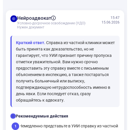
balance
Нейроадвокат
15:47
15.06.2026
Условно-досрочное освобождение (УДО)
·
Нужен документ
Краткий ответ.
Справка из частной клиники может
быть принята как доказательство, но не
гарантирует, что УИИ признает причину пропуска
отметки уважительной. Вам нужно срочно
предоставить эту справку вместе с письменным
объяснением в инспекцию, а также постараться
получить больничный или выписку,
подтверждающую нетрудоспособность именно в
день явки. Если последует отказ, сразу
обращайтесь к адвокату.
checklist
Рекомендуемые действия
Немедленно представьте в УИИ справку из частной
1