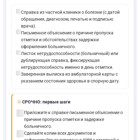
check_circle
Справка из частной клиники о болезни (с датой
обращения, диагнозом, печатью и подписью
врача).
check_circle
Письменное объяснение о причине пропуска
отметки и обстоятельствах задержки
оформления больничного.
check_circle
Листок нетрудоспособности (больничный) или
дублирующая справка, фиксирующая
нетрудоспособность именно в день отметки.
check_circle
Заверенная выписка из амбулаторной карты с
указанием состояния здоровья в спорную дату.
bolt
СРОЧНО:
первые шаги
check_circle
Приложите к справке письменное объяснение о
причине пропуска отметки и задержке
больничного.
check_circle
Сделайте копии всех документов и
зафиксируйте их передачу в УИИ с отметкой о