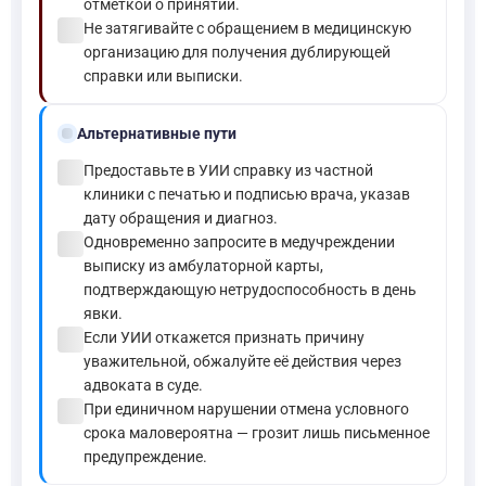
отметкой о принятии.
check_circle
Не затягивайте с обращением в медицинскую
организацию для получения дублирующей
справки или выписки.
alt_route
Альтернативные пути
check_circle
Предоставьте в УИИ справку из частной
клиники с печатью и подписью врача, указав
дату обращения и диагноз.
check_circle
Одновременно запросите в медучреждении
выписку из амбулаторной карты,
подтверждающую нетрудоспособность в день
явки.
check_circle
Если УИИ откажется признать причину
уважительной, обжалуйте её действия через
адвоката в суде.
check_circle
При единичном нарушении отмена условного
срока маловероятна — грозит лишь письменное
предупреждение.