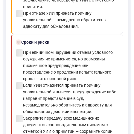
принятии.
check_circle
При отказе УИИ признать причину
уважительной — немедленно обратитесь к
адвокату для обжалования.
schedule
Сроки и риски
check_circle
При единичном нарушении отмена условного
осуждения не применяется, но возможны
письменное предупреждение или
представление о продлении испытательного
срока — это основной риск.
check_circle
Если УИИ откажется признать причину
уважительной и вынесет предупреждение либо
направит представление в суд,
незамедлительно обратитесь к адвокату для
обжалования действий инспекции.
check_circle
Закрепите передачу всех медицинских
документов сопроводительным письмом с
отметкой УИИ о принятии — сохраните копии