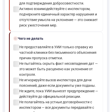
для подтверждения добросовестности.
check_circle
Активно взаимодействуйте с инспектором,
подчеркните единичный характер нарушения и
отсутствие умысла на уклонение — это снижает
риск ужесточения мер.
block
Чего не делать
check_circle
Не предоставляйте в УИИ только справку из
частной клиники без письменного объяснения
причин пропуска отметки.
check_circle
Не пытайтесь скрыть факт несовпадения дат —
это может быть расценено как уклонение от
контроля.
check_circle
Не игнорируйте вызов инспектора для дачи
пояснений, даже если документы уже поданы.
check_circle
Не ждите, пока УИИ вынесет предупреждение —
действуйте до официальной реакции.
check_circle
Не полагайтесь на устные договорённости с
инспектором — все документы передавайте с