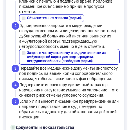
клиники с печатью и подписью врача, приложив
письменное объяснение о причине пропуска
отметки.
Объяснительная записка (форма)
description
Одновременно запросите в медучреждении
2
(государственном или лицензированном частном)
дублирующий больничный лист или выписку из
амбулаторной карты, подтверждающую
нетрудоспособность именно в день отметки.
Запрос в частную клинику о выдаче выписки из
description
амбулаторной карты для подтверждения
нетрудоспособности (свободная форма)
Передайте все медицинские документы инспектору
3
под подпись на вашей копии сопроводительного
письма, чтобы зафиксировать факт обращения.
Подчеркните инспектору единичный характер
4
нарушения и отсутствие умысла на уклонение — это
снижает риск отмены условного осуждения.
Если УИИ вынесет письменное предупреждение или
5
направит представление в суд, немедленно
обратитесь к адвокату для обжалования действий
инспекции.
folder_open
Документы и доказательства