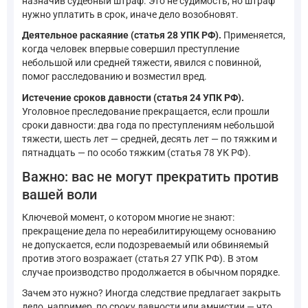
назначив судебный штраф. Это не судимость, но штраф
нужно уплатить в срок, иначе дело возобновят.
Деятельное раскаяние (статья 28 УПК РФ).
Применяется,
когда человек впервые совершил преступление
небольшой или средней тяжести, явился с повинной,
помог расследованию и возместил вред.
Истечение сроков давности (статья 24 УПК РФ).
Уголовное преследование прекращается, если прошли
сроки давности: два года по преступлениям небольшой
тяжести, шесть лет — средней, десять лет — по тяжким и
пятнадцать — по особо тяжким (статья 78 УК РФ).
Важно: вас не могут прекратить против
вашей воли
Ключевой момент, о котором многие не знают:
прекращение дела по нереабилитирующему основанию
не допускается, если подозреваемый или обвиняемый
против этого возражает (статья 27 УПК РФ). В этом
случае производство продолжается в обычном порядке.
Зачем это нужно? Иногда следствие предлагает закрыть
дело, например, по сроку давности или амнистии — что