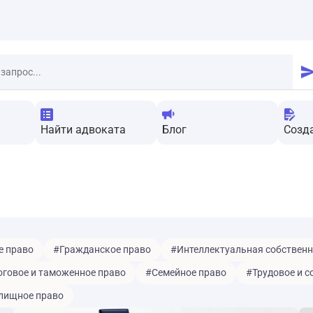
Найти адвоката
Блог
Созд
е право
#Гражданское право
#Интеллектуальная собственн
говое и таможенное право
#Семейное право
#Трудовое и с
ищное право