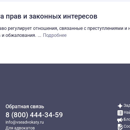
а прав и законных интересов
раво регулирует отношения, связанные с преступлениями и
раво регулирует отношения, связанные с преступлениями и
а и обжалования.
...
Подробнее
За
Обратная связь
На
8 (800) 444-34-59
Бл
info@vseadvokaty.ru
Со
Для адвокатов