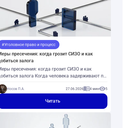
#Уголовное право и процесс
Меры пресечения: когда грозит СИЗО и как
добиться залога
Меры пресечения: когда грозит СИЗО и как
добиться залога Когда человека задерживают по
подозрению в преступлении, главный вопрос
первых дней — какую меру пресечения изберёт
Носов П.А.
27.06.2026
4 мин
5
суд. Заключение под стражу (СИЗО) — самая
Читать
строгая, но не единственная. Закон
предусматривает и более мягкие меры: залог,
домашн