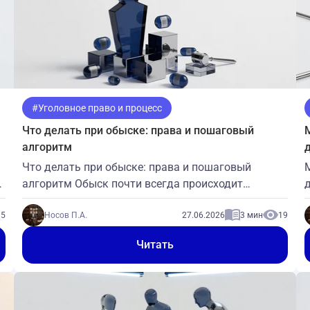
#Уголовное право и процесс
Что делать при обыске: права и пошаговый
алгоритм
Что делать при обыске: права и пошаговый
алгоритм Обыск почти всегда происходит
внезапно и вызывает растерянность, а ошибки
15
первых минут могут дорого обойтись. Закон даёт
Носов П.А.
27.06.2026
3 мин
19
человеку, у которого проводят обыск, конкретные
Читать
права — и чёткое понимание этих прав плюс
спокойный алгоритм действий помогают не