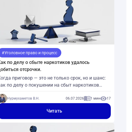
#Уголовное право и процесс
Как по делу о сбыте наркотиков удалось
добиться отсрочки.
огда приговор — это не только срок, но и шанс:
как по делу о покушении на сбыт наркотиков
удалось добиться отсрочки реального лишения
вободы. В уголовных делах по ст. 228.1 УК РФ,
Нурмухаметов В.Н.
06.07.2026
1 мин
17
особенно когда речь идет о покушении на сбыт
Читать
наркотических средств в крупном размере, у
подсудимого, как правило, очен