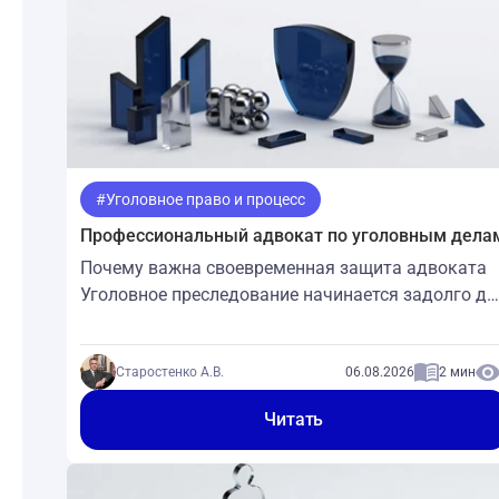
#Уголовное право и процесс
Профессиональный адвокат по уголовным дела
Почему важна своевременная защита адвоката
Уголовное преследование начинается задолго до
суда. Уже на стадии следствия формируется
доказательственная база, и от действий
защитника на этом этапе нередко зависит
Старостенко А.В.
06.08.2026
2 мин
итоговый приговор. Обращение к
Читать
профессиональному адвокату непосредственно
после задержания