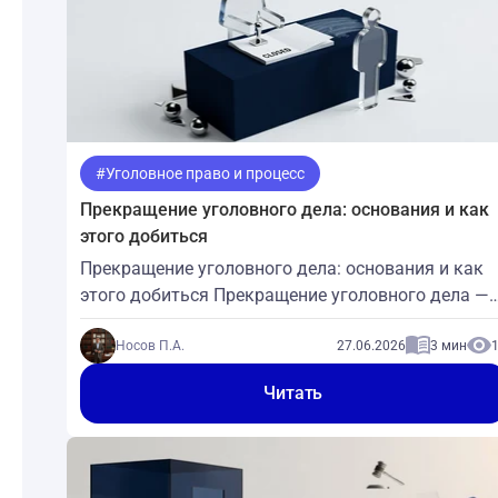
#Уголовное право и процесс
Прекращение уголовного дела: основания и как
этого добиться
Прекращение уголовного дела: основания и как
этого добиться Прекращение уголовного дела —
это его завершение без приговора и без
направления в суд. Но «прекращено» не всегда
Носов П.А.
27.06.2026
3 мин
означает «оправдан»: основания бывают
Читать
принципиально разными, и от того, по какому из
них закрывают дело, зависит, останется ли