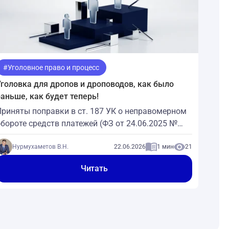
#Уголовное право и процесс
Уголовка для дропов и дроповодов, как было
раньше, как будет теперь!
Приняты поправки в ст. 187 УК о неправомерном
обороте средств платежей (ФЗ от 24.06.2025 №
176-ФЗ). Поправки многое меняют, начнём с
нижнего звена — с дропов.Дропы Дропы — это те,
Нурмухаметов В.Н.
22.06.2026
1 мин
21
чьи банковские карточки или платёжные
Читать
реквизиты используются для вывода похищенных
редств, их обналичивания и т.п.️ Как