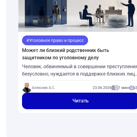
#Уголовное право и процесс
Может ли близкий родственник быть
защитником по уголовному делу
Человек, обвиняемый в совершении преступления
безусловно, нуждается в поддержке близких лиц.
Особенно это необходимо лицу, содержащемуся
под стражей. Родственники и просто близкие
Алексеев А.С.
23.06.2026
1 мин
люди готовы оказать непосильную помощь
Читать
родному человеку. Однако возникает вопрос:
«Как это сделать?» Ответ ищите в сего